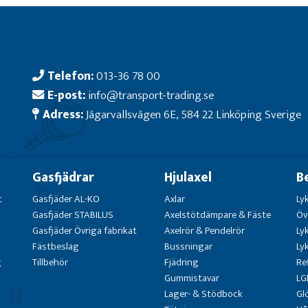
Telefon:
013-36 78 00
E-post:
info@transport-trading.se
Adress:
Jägarvallsvägen 6E, 584 22 Linköping Sverige
Gasfjädrar
Hjulaxel
B
t
Gasfjäder AL-KO
Axlar
Ly
Gasfjäder STABILUS
Axelstötdämpare & Fäste
Öv
Gasfjäder Övriga fabrikat
Axelrör & Pendelrör
Ly
Fästbeslag
Bussningar
Ly
g
Tillbehör
Fjädring
Re
Gummistavar
LG
Lager- & Stödbock
Gl