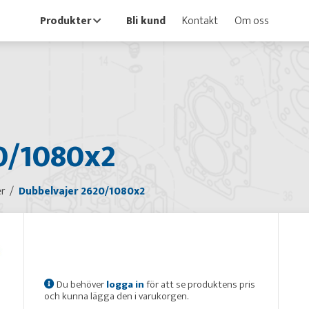
Produkter
Bli kund
Kontakt
Om oss
0/1080x2
er
Dubbelvajer 2620/1080x2
Du behöver
logga in
för att se produktens pris
och kunna lägga den i varukorgen.