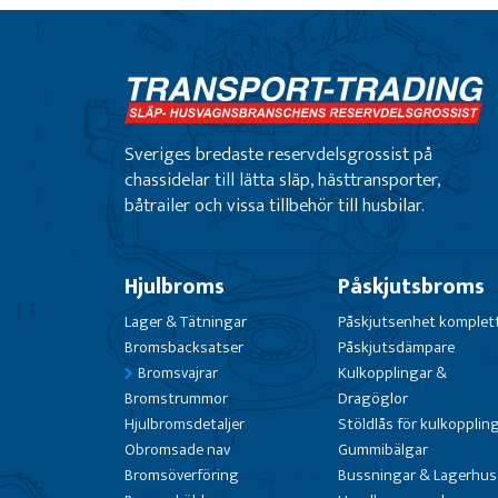
Sveriges bredaste reservdelsgrossist på
chassidelar till lätta släp, hästtransporter,
båtrailer och vissa tillbehör till husbilar.
Hjulbroms
Påskjutsbroms
Lager & Tätningar
Påskjutsenhet komplet
Bromsbacksatser
Påskjutsdämpare
Bromsvajrar
Kulkopplingar &
Bromstrummor
Dragöglor
Hjulbromsdetaljer
Stöldlås för kulkopplin
Obromsade nav
Gummibälgar
Bromsöverföring
Bussningar & Lagerhus