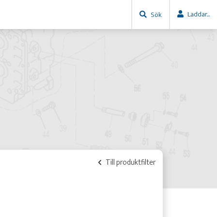
Laddar...
Sök
Till produktfilter