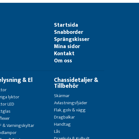
Startsida
Snabborder
Sprängskisser
Mina sidor
Kontakt
Om oss
elysning & El
Chassidetaljer &
Tillbehör
ktor
Skärmar
riga lyktor
Avlastningsfjäder
ktor LED
Flak, golv & vägg
ktglas
Dragbalkar
flexer
Handtag
F & Varningskyltar
Lås
ödlampor
Dragkula & Kulbult