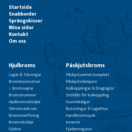
Startsida
Snabborder
Sprängskisser
Mina sidor
Kontakt
Om oss
Hjulbroms
Påskjutsbroms
Lager & Tätningar
Påskjutsenhet komplett
Bromsbacksatser
Påskjutsdämpare
Bromsvajrar
Kulkopplingar & Dragöglor
Bromstrummor
Stöldlås för kulkoppling
Hjulbromsdetaljer
Gummibälgar
Obromsade nav
Bussningar & Lagerhus
Bromsöverföring
Handbromsspak
Bromssköldar
Innerrör
Fjädrar
Fjädermagasin