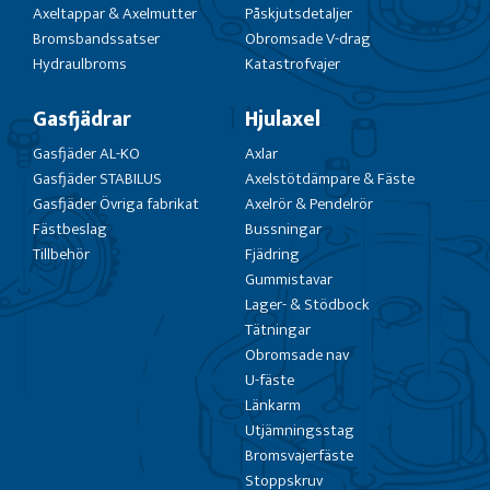
Axeltappar & Axelmutter
Påskjutsdetaljer
Bromsbandssatser
Obromsade V-drag
Hydraulbroms
Katastrofvajer
Gasfjädrar
Hjulaxel
Gasfjäder AL-KO
Axlar
Gasfjäder STABILUS
Axelstötdämpare & Fäste
Gasfjäder Övriga fabrikat
Axelrör & Pendelrör
Fästbeslag
Bussningar
Tillbehör
Fjädring
Gummistavar
Lager- & Stödbock
Tätningar
Obromsade nav
U-fäste
Länkarm
Utjämningsstag
Bromsvajerfäste
Stoppskruv