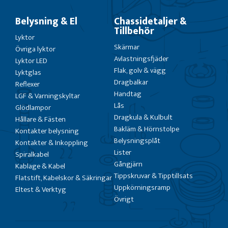
Belysning & El
Chassidetaljer &
Tillbehör
Lyktor
Skärmar
Övriga lyktor
Avlastningsfjäder
Lyktor LED
Flak, golv & vägg
Lyktglas
Dragbalkar
Reflexer
Handtag
LGF & Varningskyltar
Lås
Glödlampor
Dragkula & Kulbult
Hållare & Fästen
Bakläm & Hörnstolpe
Kontakter belysning
Belysningsplåt
Kontakter & Inkoppling
Lister
Spiralkabel
Gångjärn
Kablage & Kabel
Tippskruvar & Tipptillsats
Flatstift, Kabelskor & Säkringar
Uppkörningsramp
Eltest & Verktyg
Övrigt