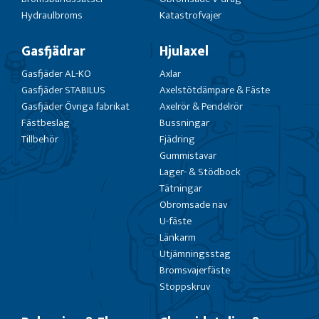
Hydraulbroms
Katastrofvajer
Gasfjädrar
Hjulaxel
Gasfjäder AL-KO
Axlar
Gasfjäder STABILUS
Axelstötdämpare & Fäste
Gasfjäder Övriga fabrikat
Axelrör & Pendelrör
Fästbeslag
Bussningar
Tillbehör
Fjädring
Gummistavar
Lager- & Stödbock
Tätningar
Obromsade nav
U-fäste
Länkarm
Utjämningsstag
Bromsvajerfäste
Stoppskruv