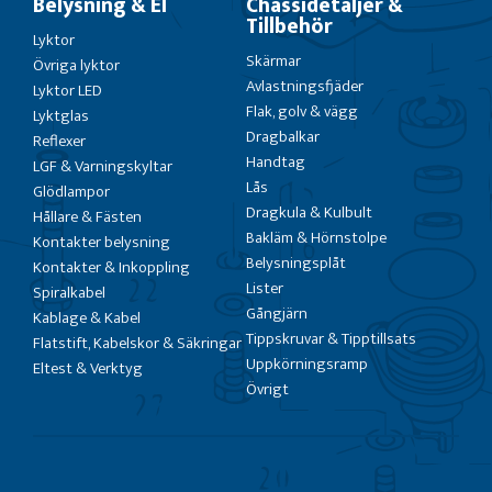
Belysning & El
Chassidetaljer &
Tillbehör
Lyktor
Skärmar
Övriga lyktor
Avlastningsfjäder
Lyktor LED
Flak, golv & vägg
Lyktglas
Dragbalkar
Reflexer
Handtag
LGF & Varningskyltar
Lås
Glödlampor
Dragkula & Kulbult
Hållare & Fästen
Bakläm & Hörnstolpe
Kontakter belysning
Belysningsplåt
Kontakter & Inkoppling
Lister
Spiralkabel
Gångjärn
Kablage & Kabel
Tippskruvar & Tipptillsats
Flatstift, Kabelskor & Säkringar
Uppkörningsramp
Eltest & Verktyg
Övrigt