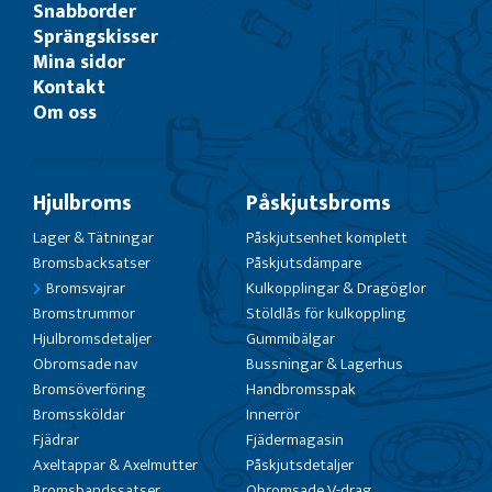
Snabborder
Sprängskisser
Mina sidor
Kontakt
Om oss
Hjulbroms
Påskjutsbroms
Lager & Tätningar
Påskjutsenhet komplett
Bromsbacksatser
Påskjutsdämpare
Bromsvajrar
Kulkopplingar & Dragöglor
Bromstrummor
Stöldlås för kulkoppling
Hjulbromsdetaljer
Gummibälgar
Obromsade nav
Bussningar & Lagerhus
Bromsöverföring
Handbromsspak
Bromssköldar
Innerrör
Fjädrar
Fjädermagasin
Axeltappar & Axelmutter
Påskjutsdetaljer
Bromsbandssatser
Obromsade V-drag