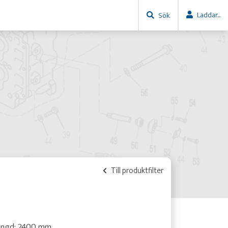
Laddar...
Sök
Till produktfilter
ängd: 2400 mm