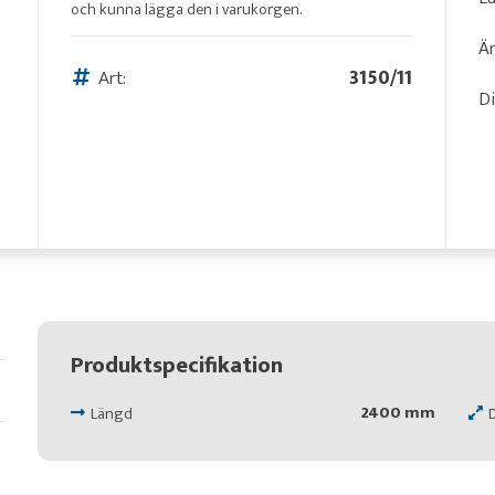
och kunna lägga den i varukorgen.
Än
Art:
3150/11
D
Produktspecifikation
2400 mm
Längd