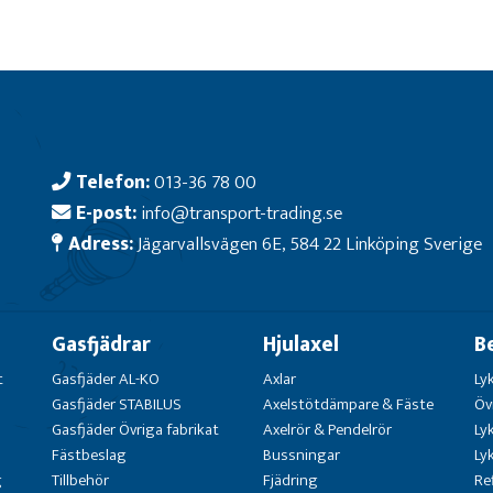
Telefon:
013-36 78 00
E-post:
info@transport-trading.se
Adress:
Jägarvallsvägen 6E, 584 22 Linköping Sverige
Gasfjädrar
Hjulaxel
B
t
Gasfjäder AL-KO
Axlar
Ly
Gasfjäder STABILUS
Axelstötdämpare & Fäste
Öv
Gasfjäder Övriga fabrikat
Axelrör & Pendelrör
Ly
Fästbeslag
Bussningar
Ly
g
Tillbehör
Fjädring
Re