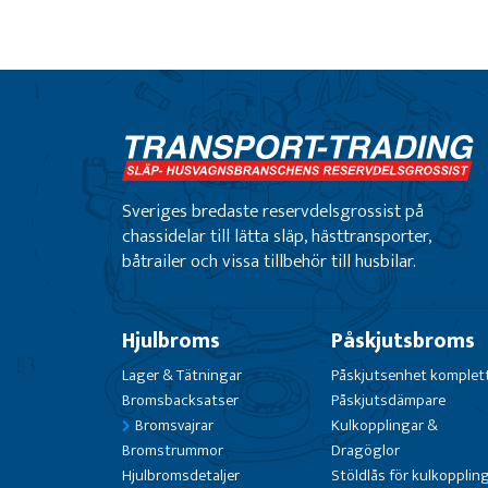
Sveriges bredaste reservdelsgrossist på
chassidelar till lätta släp, hästtransporter,
båtrailer och vissa tillbehör till husbilar.
Hjulbroms
Påskjutsbroms
Lager & Tätningar
Påskjutsenhet komplet
Bromsbacksatser
Påskjutsdämpare
Bromsvajrar
Kulkopplingar &
Bromstrummor
Dragöglor
Hjulbromsdetaljer
Stöldlås för kulkopplin