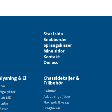
Startsida
Snabborder
Sprängskisser
Mina sidor
Kontakt
Om oss
elysning & El
Chassidetaljer &
Tillbehör
ktor
Skärmar
riga lyktor
Avlastningsfjäder
ktor LED
Flak, golv & vägg
ktglas
Dragbalkar
flexer