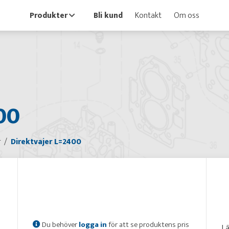
Produkter
Bli kund
Kontakt
Om oss
00
r
Direktvajer L=2400
Du behöver
logga in
för att se produktens pris
L