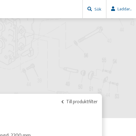
Laddar...
Sök
Till produktfilter
ängd: 2200 mm