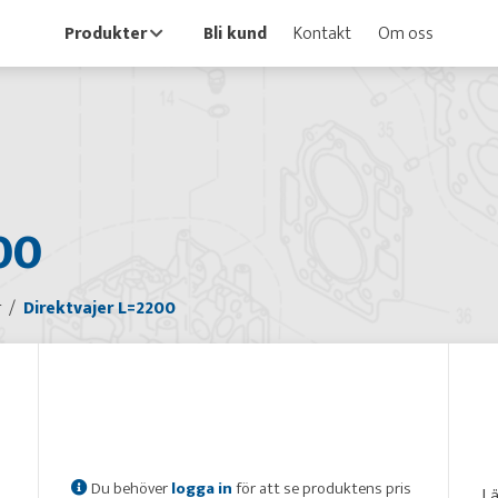
Produkter
Bli kund
Kontakt
Om oss
00
r
Direktvajer L=2200
Du behöver
logga in
för att se produktens pris
L