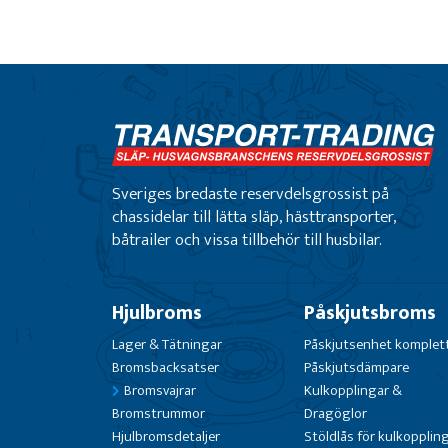
Sveriges bredaste reservdelsgrossist på
chassidelar till lätta släp, hästtransporter,
båtrailer och vissa tillbehör till husbilar.
Hjulbroms
Påskjutsbroms
Lager & Tätningar
Påskjutsenhet komplet
Bromsbacksatser
Påskjutsdämpare
Bromsvajrar
Kulkopplingar &
Bromstrummor
Dragöglor
Hjulbromsdetaljer
Stöldlås för kulkopplin