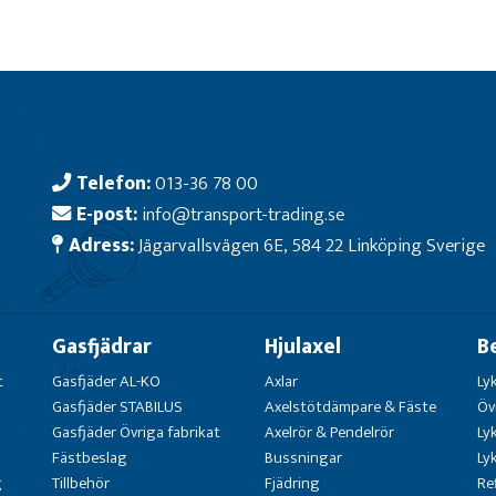
Telefon:
013-36 78 00
E-post:
info@transport-trading.se
Adress:
Jägarvallsvägen 6E, 584 22 Linköping Sverige
Gasfjädrar
Hjulaxel
B
t
Gasfjäder AL-KO
Axlar
Ly
Gasfjäder STABILUS
Axelstötdämpare & Fäste
Öv
Gasfjäder Övriga fabrikat
Axelrör & Pendelrör
Ly
Fästbeslag
Bussningar
Ly
g
Tillbehör
Fjädring
Re