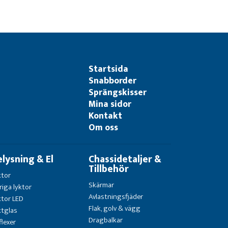
Startsida
Snabborder
Sprängskisser
Mina sidor
Kontakt
Om oss
elysning & El
Chassidetaljer &
Tillbehör
ktor
Skärmar
riga lyktor
Avlastningsfjäder
ktor LED
Flak, golv & vägg
ktglas
Dragbalkar
flexer