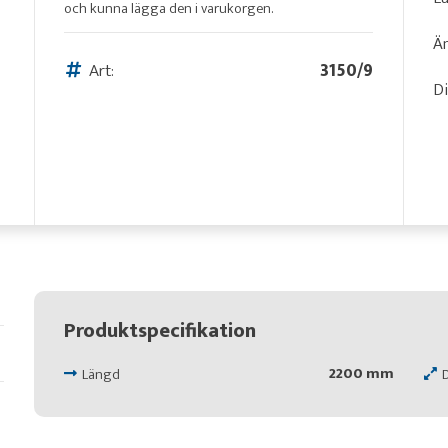
och kunna lägga den i varukorgen.
Än
Art:
3150/9
D
Produktspecifikation
2200 mm
Längd