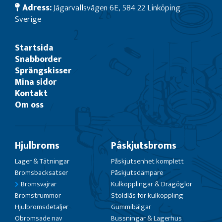
Adress:
Jägarvallsvägen 6E, 584 22 Linköping
Sverige
Startsida
Snabborder
Sprängskisser
Mina sidor
Kontakt
Om oss
Hjulbroms
Påskjutsbroms
Lager & Tätningar
Påskjutsenhet komplett
Bromsbacksatser
Påskjutsdämpare
Bromsvajrar
Kulkopplingar & Dragöglor
Bromstrummor
Stöldlås för kulkoppling
Hjulbromsdetaljer
Gummibälgar
Obromsade nav
Bussningar & Lagerhus