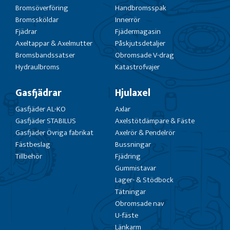
Bromsöverföring
Handbromsspak
Bromssköldar
Innerrör
Fjädrar
Fjädermagasin
Axeltappar & Axelmutter
Påskjutsdetaljer
Bromsbandssatser
Obromsade V-drag
Hydraulbroms
Katastrofvajer
Gasfjädrar
Hjulaxel
Gasfjäder AL-KO
Axlar
Gasfjäder STABILUS
Axelstötdämpare & Fäste
Gasfjäder Övriga fabrikat
Axelrör & Pendelrör
Fästbeslag
Bussningar
Tillbehör
Fjädring
Gummistavar
Lager- & Stödbock
Tätningar
Obromsade nav
U-fäste
Länkarm