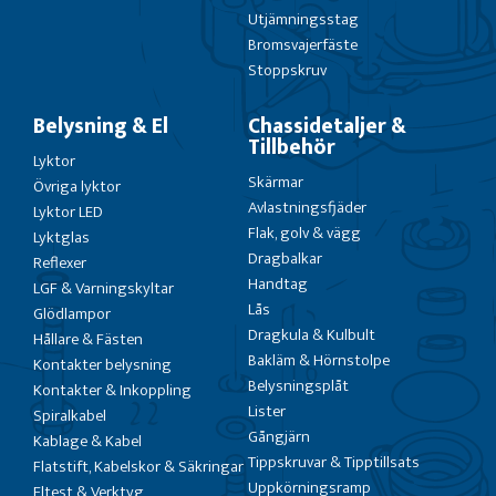
Utjämningsstag
Bromsvajerfäste
Stoppskruv
Belysning & El
Chassidetaljer &
Tillbehör
Lyktor
Skärmar
Övriga lyktor
Avlastningsfjäder
Lyktor LED
Flak, golv & vägg
Lyktglas
Dragbalkar
Reflexer
Handtag
LGF & Varningskyltar
Lås
Glödlampor
Dragkula & Kulbult
Hållare & Fästen
Bakläm & Hörnstolpe
Kontakter belysning
Belysningsplåt
Kontakter & Inkoppling
Lister
Spiralkabel
Gångjärn
Kablage & Kabel
Tippskruvar & Tipptillsats
Flatstift, Kabelskor & Säkringar
Uppkörningsramp
Eltest & Verktyg