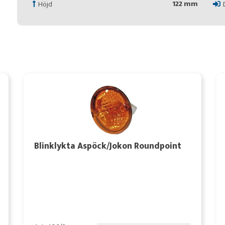
122 mm
Höjd
Blinklykta Aspöck/Jokon Roundpoint