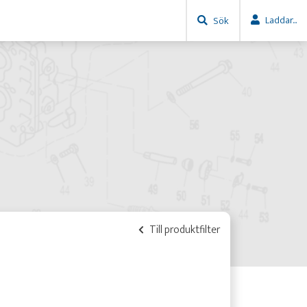
Laddar...
Sök
Till produktfilter