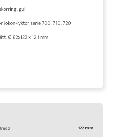
korring, gul
r Jokon-lyktor serie 700, 710, 720
tt: Ø 82x122 x 12,1 mm
122 mm
Bredd