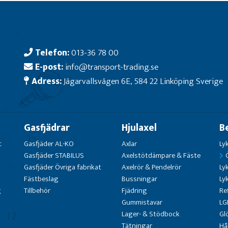
Telefon:
013-36 78 00
E-post:
info@transport-trading.se
Adress:
Jägarvallsvägen 6E, 584 22 Linköping Sverige
Gasfjädrar
Hjulaxel
B
t
Gasfjäder AL-KO
Axlar
Ly
Gasfjäder STABILUS
Axelstötdämpare & Fäste
Gasfjäder Övriga fabrikat
Axelrör & Pendelrör
Ly
Fästbeslag
Bussningar
Ly
g
Tillbehör
Fjädring
Re
Gummistavar
LG
Lager- & Stödbock
Gl
Tätningar
Hå