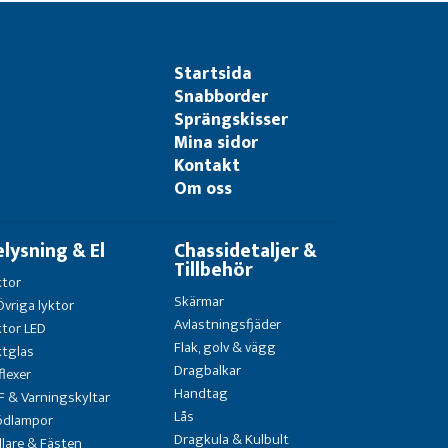
Startsida
Snabborder
Sprängskisser
Mina sidor
Kontakt
Om oss
elysning & El
Chassidetaljer &
Tillbehör
ktor
Skärmar
Övriga lyktor
Avlastningsfjäder
ktor LED
Flak, golv & vägg
ktglas
Dragbalkar
flexer
Handtag
F & Varningskyltar
Lås
ödlampor
Dragkula & Kulbult
llare & Fästen