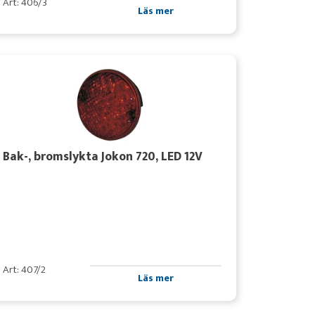
Art: 406/3
Läs mer
Bak-, bromslykta Jokon 720, LED 12V
Art: 407/2
Läs mer