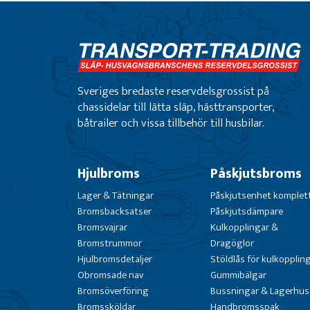
Sveriges bredaste reservdelsgrossist på
chassidelar till lätta släp, hästtransporter,
båtrailer och vissa tillbehör till husbilar.
Hjulbroms
Påskjutsbroms
Lager & Tätningar
Påskjutsenhet komplet
Bromsbacksatser
Påskjutsdämpare
Bromsvajrar
Kulkopplingar &
Bromstrummor
Dragöglor
Hjulbromsdetaljer
Stöldlås för kulkopplin
Obromsade nav
Gummibälgar
Bromsöverföring
Bussningar & Lagerhus
Bromssköldar
Handbromsspak