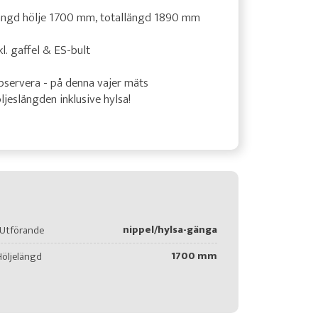
ängd hölje 1700 mm, totallängd 1890 mm
kl. gaffel & ES-bult
servera - på denna vajer mäts
ljeslängden inklusive hylsa!
nippel/hylsa-gänga
Utförande
1700 mm
Höljelängd