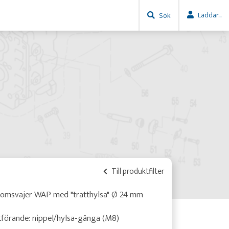
Laddar...
Sök
Till produktfilter
romsvajer WAP med "tratthylsa" Ø 24 mm
förande: nippel/hylsa-gänga (M8)