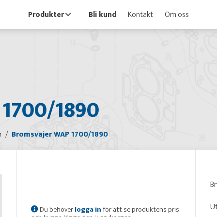
Produkter
Bli kund
Kontakt
Om oss
 1700/1890
r
Bromsvajer WAP 1700/1890
B
Ut
Du behöver
logga in
för att se produktens pris