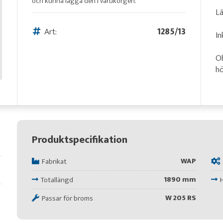
och kunna lägga den i varukorgen.
L
Art:
1285/13
In
Ob
hö
Produktspecifikation
WAP
Fabrikat
1890 mm
Totallängd
W 205 RS
Passar för broms