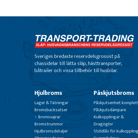
Sveriges bredaste reservdelsgrossist på
chassidelar till lätta släp, hästtransporter,
båtrailer och vissa tillbehör till husbilar.
Hjulbroms
Påskjutsbroms
Lager & Tätningar
Påskjutsenhet komplet
Bromsbacksatser
Påskjutsdämpare
Bromsvajrar
Kulkopplingar &
Bromstrummor
Dragöglor
Hjulbromsdetaljer
Stöldlås för kulkopplin