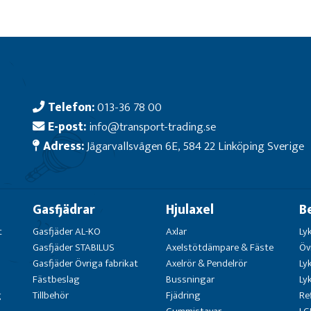
Telefon:
013-36 78 00
E-post:
info@transport-trading.se
Adress:
Jägarvallsvägen 6E, 584 22 Linköping Sverige
Gasfjädrar
Hjulaxel
B
t
Gasfjäder AL-KO
Axlar
Ly
Gasfjäder STABILUS
Axelstötdämpare & Fäste
Öv
Gasfjäder Övriga fabrikat
Axelrör & Pendelrör
Ly
Fästbeslag
Bussningar
Ly
g
Tillbehör
Fjädring
Re