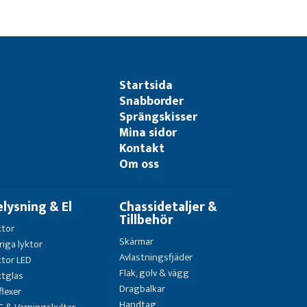
Startsida
Snabborder
Sprängskisser
Mina sidor
Kontakt
Om oss
elysning & El
Chassidetaljer &
Tillbehör
ktor
Skärmar
riga lyktor
Avlastningsfjäder
ktor LED
Flak, golv & vägg
ktglas
Dragbalkar
flexer
Handtag