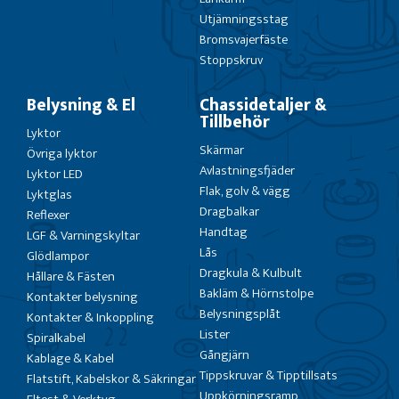
Utjämningsstag
Bromsvajerfäste
Stoppskruv
Belysning & El
Chassidetaljer &
Tillbehör
Lyktor
Skärmar
Övriga lyktor
Avlastningsfjäder
Lyktor LED
Flak, golv & vägg
Lyktglas
Dragbalkar
Reflexer
Handtag
LGF & Varningskyltar
Lås
Glödlampor
Dragkula & Kulbult
Hållare & Fästen
Bakläm & Hörnstolpe
Kontakter belysning
Belysningsplåt
Kontakter & Inkoppling
Lister
Spiralkabel
Gångjärn
Kablage & Kabel
Tippskruvar & Tipptillsats
Flatstift, Kabelskor & Säkringar
Uppkörningsramp