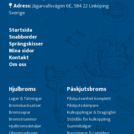
Adress:
Jägarvallsvägen 6E, 584 22 Linköping
Sverige
Startsida
Snabborder
Sprängskisser
Mina sidor
Kontakt
Om oss
Hjulbroms
Påskjutsbroms
Lager & Tätningar
Påskjutsenhet komplett
Bromsbacksatser
Påskjutsdämpare
Bromsvajrar
Kulkopplingar & Dragöglor
Bromstrummor
Stöldlås för kulkoppling
Hjulbromsdetaljer
Gummibälgar
Obromsade nav
Bussningar & Lagerhus