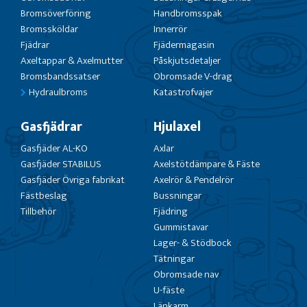
Bromsöverföring
Handbromsspak
Bromssköldar
Innerrör
Fjädrar
Fjädermagasin
Axeltappar & Axelmutter
Påskjutsdetaljer
Bromsbandssatser
Obromsade V-drag
Hydraulbroms
Katastrofvajer
Gasfjädrar
Hjulaxel
Gasfjäder AL-KO
Axlar
Gasfjäder STABILUS
Axelstötdämpare & Fäste
Gasfjäder Övriga fabrikat
Axelrör & Pendelrör
Fästbeslag
Bussningar
Tillbehör
Fjädring
Gummistavar
Lager- & Stödbock
Tätningar
Obromsade nav
U-fäste
Länkarm