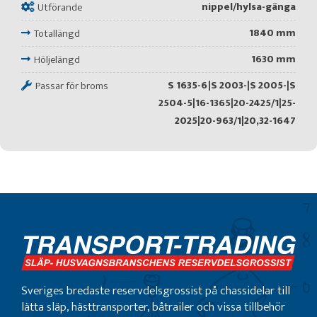
nippel/hylsa-gänga
Utförande
1840 mm
Totallängd
1630 mm
Höljelängd
S 1635-6|S 2003-|S 2005-|S
Passar för broms
2504-5|16-1365|20-2425/1|25-
2025|20-963/1|20,32-1647
Sveriges bredaste reservdelsgrossist på chassidelar till
lätta släp, hästtransporter, båtrailer och vissa tillbehör