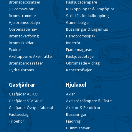
Bromsbacksatser
Påskjutsdämpare
Bromsvajrar
Kulkopplingar & Dragöglor
Bromstrummor
Stöldlås för kulkoppling
Hjulbromsdetaljer
Gummibälgar
Obromsade nav
Bussningar & Lagerhus
Bromsöverföring
Handbromsspak
Bromssköldar
Innerrör
Fjädrar
Fjädermagasin
Axeltappar & Axelmutter
Påskjutsdetaljer
Bromsbandssatser
Obromsade V-drag
Hydraulbroms
Katastrofvajer
Gasfjädrar
Hjulaxel
Gasfjäder AL-KO
Axlar
Gasfjäder STABILUS
Axelstötdämpare & Fäste
Gasfjäder Övriga fabrikat
Axelrör & Pendelrör
Fästbeslag
Bussningar
Tillbehör
Fjädring
Gummistavar