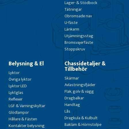
Lager- & Stödbock
Tätningar
Obromsade nav
U-fäste
Länkarm
Utjämningsstag
Bromsvajerfäste
Stoppskruv
Belysning & El
Chassidetaljer &
Tillbehör
Lyktor
Skärmar
Övriga lyktor
Avlastningsfjäder
Lyktor LED
Flak, golv & vägg
Lyktglas
Dragbalkar
Reflexer
Handtag
LGF & Varningskyltar
Lås
Glödlampor
Dragkula & Kulbult
Hållare & Fästen
Bakläm & Hörnstolpe
Kontakter belysning