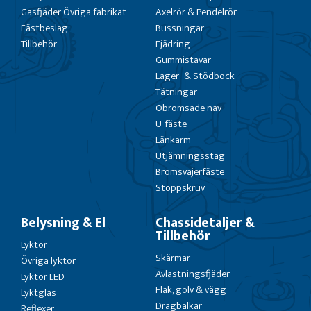
Gasfjäder Övriga fabrikat
Axelrör & Pendelrör
Fästbeslag
Bussningar
Tillbehör
Fjädring
Gummistavar
Lager- & Stödbock
Tätningar
Obromsade nav
U-fäste
Länkarm
Utjämningsstag
Bromsvajerfäste
Stoppskruv
Belysning & El
Chassidetaljer &
Tillbehör
Lyktor
Skärmar
Övriga lyktor
Avlastningsfjäder
Lyktor LED
Flak, golv & vägg
Lyktglas
Dragbalkar
Reflexer