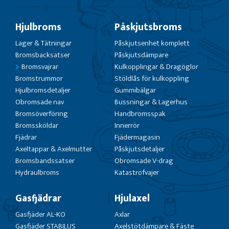
Hjulbroms
Påskjutsbroms
Lager & Tätningar
Påskjutsenhet komplett
Bromsbacksatser
Påskjutsdämpare
Bromsvajrar
Kulkopplingar & Dragöglor
Bromstrummor
Stöldlås för kulkoppling
Hjulbromsdetaljer
Gummibälgar
Obromsade nav
Bussningar & Lagerhus
Bromsöverföring
Handbromsspak
Bromssköldar
Innerrör
Fjädrar
Fjädermagasin
Axeltappar & Axelmutter
Påskjutsdetaljer
Bromsbandssatser
Obromsade V-drag
Hydraulbroms
Katastrofvajer
Gasfjädrar
Hjulaxel
Gasfjäder AL-KO
Axlar
Gasfjäder STABILUS
Axelstötdämpare & Fäste