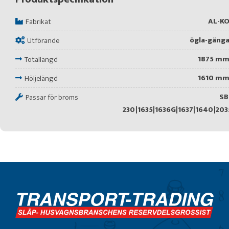
AL-K
Fabrikat
ögla-gäng
Utförande
1875 m
Totallängd
1610 m
Höljelängd
SB
Passar för broms
230|1635|1636G|1637|1640|203