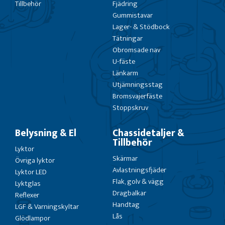
Tillbehör
Fjädring
Gummistavar
Lager- & Stödbock
Tätningar
Obromsade nav
U-fäste
Länkarm
Utjämningsstag
Bromsvajerfäste
Stoppskruv
Belysning & El
Chassidetaljer &
Tillbehör
Lyktor
Skärmar
Övriga lyktor
Avlastningsfjäder
Lyktor LED
Flak, golv & vägg
Lyktglas
Dragbalkar
Reflexer
Handtag
LGF & Varningskyltar
Lås
Glödlampor