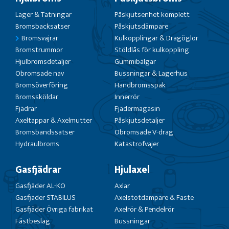
Lager & Tätningar
Påskjutsenhet komplett
Bromsbacksatser
Påskjutsdämpare
Bromsvajrar
Kulkopplingar & Dragöglor
Bromstrummor
Stöldlås för kulkoppling
Hjulbromsdetaljer
Gummibälgar
Obromsade nav
Bussningar & Lagerhus
Bromsöverföring
Handbromsspak
Bromssköldar
Innerrör
Fjädrar
Fjädermagasin
Axeltappar & Axelmutter
Påskjutsdetaljer
Bromsbandssatser
Obromsade V-drag
Hydraulbroms
Katastrofvajer
Gasfjädrar
Hjulaxel
Gasfjäder AL-KO
Axlar
Gasfjäder STABILUS
Axelstötdämpare & Fäste
Gasfjäder Övriga fabrikat
Axelrör & Pendelrör
Fästbeslag
Bussningar