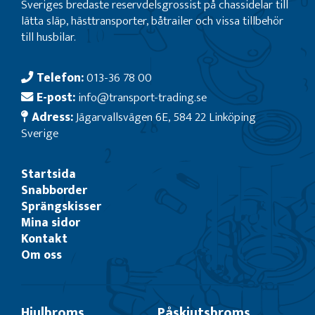
Sveriges bredaste reservdelsgrossist på chassidelar till
lätta släp, hästtransporter, båtrailer och vissa tillbehör
till husbilar.
Telefon:
013-36 78 00
E-post:
info@transport-trading.se
Adress:
Jägarvallsvägen 6E, 584 22 Linköping
Sverige
Startsida
Snabborder
Sprängskisser
Mina sidor
Kontakt
Om oss
Hjulbroms
Påskjutsbroms