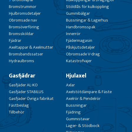
Bromstrummor
Stöldlås för kulkoppling
Hjulbromsdetaljer
Gummibälgar
Obromsade nav
Bussningar & Lagerhus
Bromsöverföring
Handbromsspak
Bromssköldar
Innerrör
Fjädrar
Fjädermagasin
Axeltappar & Axelmutter
Påskjutsdetaljer
Bromsbandssatser
Obromsade V-drag
Hydraulbroms
Katastrofvajer
Gasfjädrar
Hjulaxel
Gasfjäder AL-KO
Axlar
Gasfjäder STABILUS
Axelstötdämpare & Fäste
Gasfjäder Övriga fabrikat
Axelrör & Pendelrör
Fästbeslag
Bussningar
Tillbehör
Fjädring
Gummistavar
Lager- & Stödbock