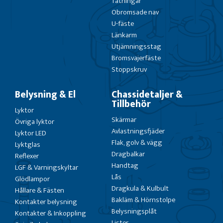
Tätningar
Obromsade nav
U-fäste
Länkarm
Utjämningsstag
Bromsvajerfäste
Stoppskruv
Belysning & El
Chassidetaljer &
Tillbehör
Lyktor
Skärmar
Övriga lyktor
Avlastningsfjäder
Lyktor LED
Flak, golv & vägg
Lyktglas
Dragbalkar
Reflexer
Handtag
LGF & Varningskyltar
Lås
Glödlampor
Dragkula & Kulbult
Hållare & Fästen
Bakläm & Hörnstolpe
Kontakter belysning
Belysningsplåt
Kontakter & Inkoppling
Lister