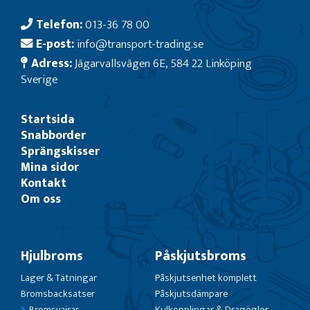
Telefon:
013-36 78 00
E-post:
info@transport-trading.se
Adress:
Jägarvallsvägen 6E, 584 22 Linköping
Sverige
Startsida
Snabborder
Sprängskisser
Mina sidor
Kontakt
Om oss
Hjulbroms
Påskjutsbroms
Lager & Tätningar
Påskjutsenhet komplett
Bromsbacksatser
Påskjutsdämpare
Bromsvajrar
Kulkopplingar & Dragöglor