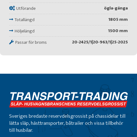
ögla-gänga
Utförande
1805 mm
Totallängd
1500 mm
Höljelängd
20-2425/1|20-963/1|25-2025
Passar för broms
Sveriges bredaste reservdelsgrossist på chassidelar till
lätta släp, hästtransporter, båtrailer och vissa tillbehör
till husbilar.