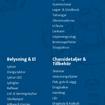
Gummistavar
Lager- & Stödbock
Tätningar
Obromsade nav
U-fäste
Länkarm
Utjämningsstag
Bromsvajerfäste
Stoppskruv
Belysning & El
Chassidetaljer &
Tillbehör
Lyktor
Skärmar
Övriga lyktor
Avlastningsfjäder
Lyktor LED
Flak, golv & vägg
Lyktglas
Dragbalkar
Reflexer
Handtag
LGF & Varningskyltar
Lås
Glödlampor
Dragkula & Kulbult
Hållare & Fästen