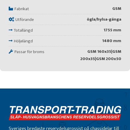
GSM
Fabrikat
ögla/hylsa-gänga
Utförande
1755 mm
Totallängd
1480 mm
Höljelängd
GSM 160x35|GSM
Passar för broms
200x35|GSM 200x50
Sveriges bredaste reservdelsgrossist på chassidelar till