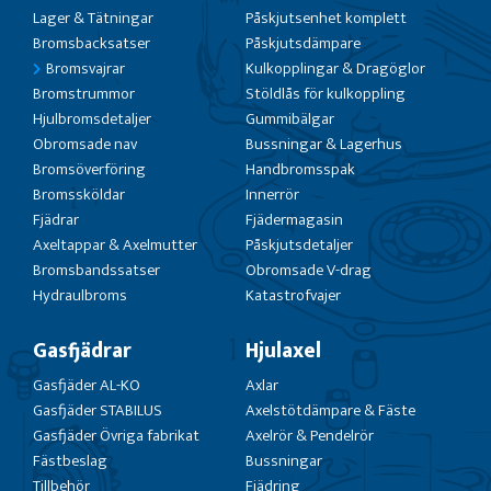
Lager & Tätningar
Påskjutsenhet komplett
Bromsbacksatser
Påskjutsdämpare
Bromsvajrar
Kulkopplingar & Dragöglor
Bromstrummor
Stöldlås för kulkoppling
Hjulbromsdetaljer
Gummibälgar
Obromsade nav
Bussningar & Lagerhus
Bromsöverföring
Handbromsspak
Bromssköldar
Innerrör
Fjädrar
Fjädermagasin
Axeltappar & Axelmutter
Påskjutsdetaljer
Bromsbandssatser
Obromsade V-drag
Hydraulbroms
Katastrofvajer
Gasfjädrar
Hjulaxel
Gasfjäder AL-KO
Axlar
Gasfjäder STABILUS
Axelstötdämpare & Fäste
Gasfjäder Övriga fabrikat
Axelrör & Pendelrör
Fästbeslag
Bussningar
Tillbehör
Fjädring