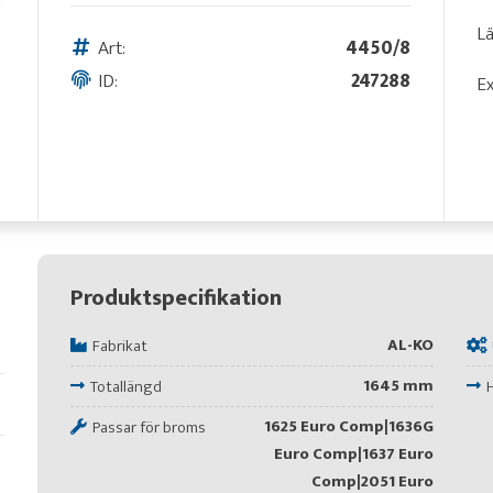
L
Art:
4450/8
ID:
247288
Ex
Produktspecifikation
AL-KO
Fabrikat
1645 mm
Totallängd
1625 Euro Comp|1636G
Passar för broms
Euro Comp|1637 Euro
Comp|2051 Euro