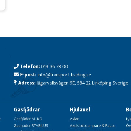
Telefon:
013-36 78 00
E-post:
info@transport-trading.se
Adress:
Jägarvallsvägen 6E, 584 22 Linköping Sverige
Gasfjädrar
Hjulaxel
B
t
Gasfjäder AL-KO
Axlar
Ly
Gasfjäder STABILUS
Axelstötdämpare & Fäste
Öv