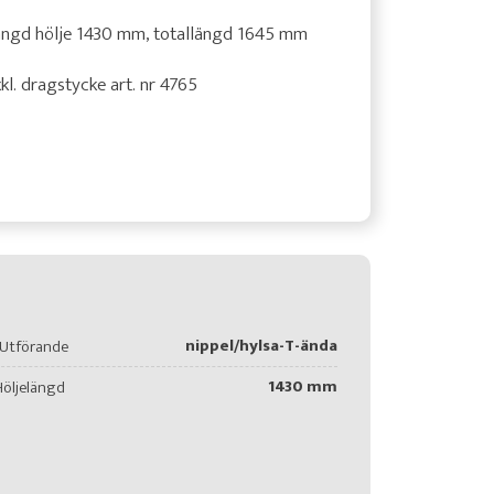
ängd hölje 1430 mm, totallängd 1645 mm
kl. dragstycke art. nr 4765
nippel/hylsa-T-ända
Utförande
1430 mm
Höljelängd