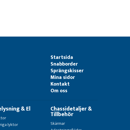
Startsida
Snabborder
Sprängskisser
Mina sidor
Kontakt
Om oss
elysning & El
Chassidetaljer &
Tillbehör
ktor
Skärmar
riga lyktor