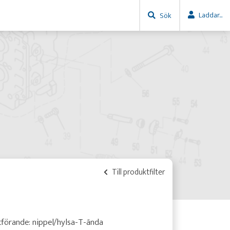
Laddar...
Sök
Till produktfilter
förande: nippel/hylsa-T-ända