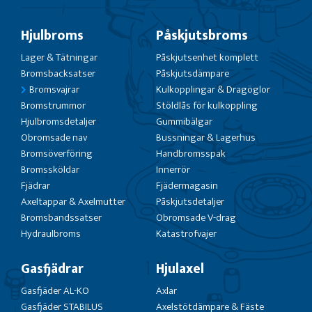
Hjulbroms
Påskjutsbroms
Lager & Tätningar
Påskjutsenhet komplett
Bromsbacksatser
Påskjutsdämpare
Bromsvajrar
Kulkopplingar & Dragöglor
Bromstrummor
Stöldlås för kulkoppling
Hjulbromsdetaljer
Gummibälgar
Obromsade nav
Bussningar & Lagerhus
Bromsöverföring
Handbromsspak
Bromssköldar
Innerrör
Fjädrar
Fjädermagasin
Axeltappar & Axelmutter
Påskjutsdetaljer
Bromsbandssatser
Obromsade V-drag
Hydraulbroms
Katastrofvajer
Gasfjädrar
Hjulaxel
Gasfjäder AL-KO
Axlar
Gasfjäder STABILUS
Axelstötdämpare & Fäste