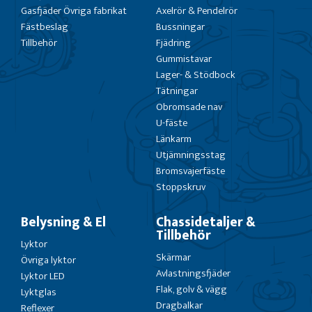
Gasfjäder Övriga fabrikat
Axelrör & Pendelrör
Fästbeslag
Bussningar
Tillbehör
Fjädring
Gummistavar
Lager- & Stödbock
Tätningar
Obromsade nav
U-fäste
Länkarm
Utjämningsstag
Bromsvajerfäste
Stoppskruv
Belysning & El
Chassidetaljer &
Tillbehör
Lyktor
Skärmar
Övriga lyktor
Avlastningsfjäder
Lyktor LED
Flak, golv & vägg
Lyktglas
Dragbalkar
Reflexer