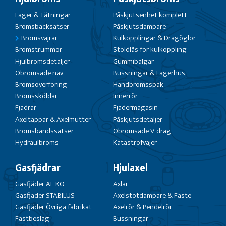
Lager & Tätningar
Påskjutsenhet komplett
Bromsbacksatser
Påskjutsdämpare
Bromsvajrar
Kulkopplingar & Dragöglor
Bromstrummor
Stöldlås för kulkoppling
Hjulbromsdetaljer
Gummibälgar
Obromsade nav
Bussningar & Lagerhus
Bromsöverföring
Handbromsspak
Bromssköldar
Innerrör
Fjädrar
Fjädermagasin
Axeltappar & Axelmutter
Påskjutsdetaljer
Bromsbandssatser
Obromsade V-drag
Hydraulbroms
Katastrofvajer
Gasfjädrar
Hjulaxel
Gasfjäder AL-KO
Axlar
Gasfjäder STABILUS
Axelstötdämpare & Fäste
Gasfjäder Övriga fabrikat
Axelrör & Pendelrör
Fästbeslag
Bussningar