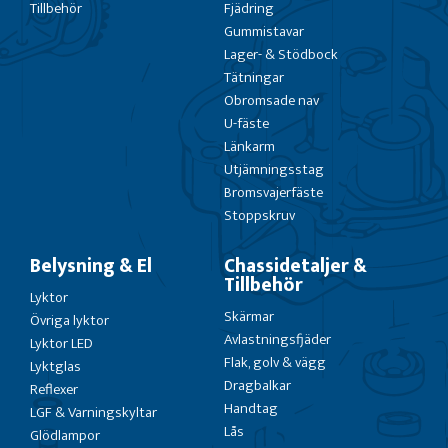
Tillbehör
Fjädring
Gummistavar
Lager- & Stödbock
Tätningar
Obromsade nav
U-fäste
Länkarm
Utjämningsstag
Bromsvajerfäste
Stoppskruv
Belysning & El
Chassidetaljer &
Tillbehör
Lyktor
Skärmar
Övriga lyktor
Avlastningsfjäder
Lyktor LED
Flak, golv & vägg
Lyktglas
Dragbalkar
Reflexer
Handtag
LGF & Varningskyltar
Lås
Glödlampor