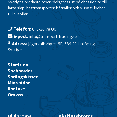
Sveriges bredaste reservdelsgrossist på chassidelar till
lätta släp, hästtransporter, båtrailer och vissa tillbehör
till husbilar.
Telefon:
013-36 78 00
E-post:
info@transport-trading.se
Adress:
Jägarvallsvägen 6E, 584 22 Linköping
Sverige
Startsida
Snabborder
Sprängskisser
Mina sidor
Kontakt
Om oss
Hjulbroms
Påskjutsbroms