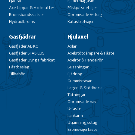
Fjädrar
Fjädermagasin
Axeltappar & Axelmutter
Påskjutsdetaljer
Bromsbandssatser
Obromsade V-drag
Hydraulbroms
Katastrofvajer
Gasfjädrar
Hjulaxel
Gasfjäder AL-KO
Axlar
Gasfjäder STABILUS
Axelstötdämpare & Fäste
Gasfjäder Övriga fabrikat
Axelrör & Pendelrör
Fästbeslag
Bussningar
Tillbehör
Fjädring
Gummistavar
Lager- & Stödbock
Tätningar
Obromsade nav
U-fäste
Länkarm
Utjämningsstag
Bromsvajerfäste