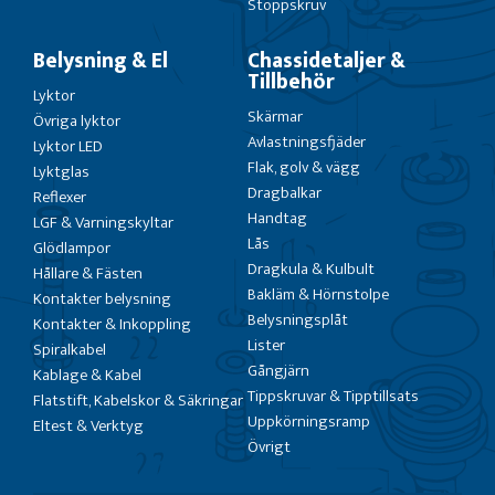
Stoppskruv
Belysning & El
Chassidetaljer &
Tillbehör
Lyktor
Skärmar
Övriga lyktor
Avlastningsfjäder
Lyktor LED
Flak, golv & vägg
Lyktglas
Dragbalkar
Reflexer
Handtag
LGF & Varningskyltar
Lås
Glödlampor
Dragkula & Kulbult
Hållare & Fästen
Bakläm & Hörnstolpe
Kontakter belysning
Belysningsplåt
Kontakter & Inkoppling
Lister
Spiralkabel
Gångjärn
Kablage & Kabel
Tippskruvar & Tipptillsats
Flatstift, Kabelskor & Säkringar
Uppkörningsramp
Eltest & Verktyg
Övrigt