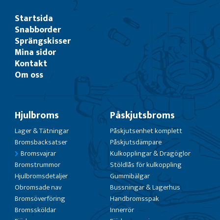
Startsida
Snabborder
Sprängskisser
Mina sidor
Kontakt
Om oss
Hjulbroms
Påskjutsbroms
Lager & Tätningar
Påskjutsenhet komplett
Bromsbacksatser
Påskjutsdämpare
Bromsvajrar
Kulkopplingar & Dragöglor
Bromstrummor
Stöldlås för kulkoppling
Hjulbromsdetaljer
Gummibälgar
Obromsade nav
Bussningar & Lagerhus
Bromsöverföring
Handbromsspak
Bromssköldar
Innerrör