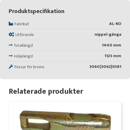
Produktspecifikation
AL-KO
Fabrikat
nippel-gänga
Utförande
1440 mm
Totallängd
1125 mm
Höljelängd
3060|3062|3081
Passar för broms
Relaterade produkter