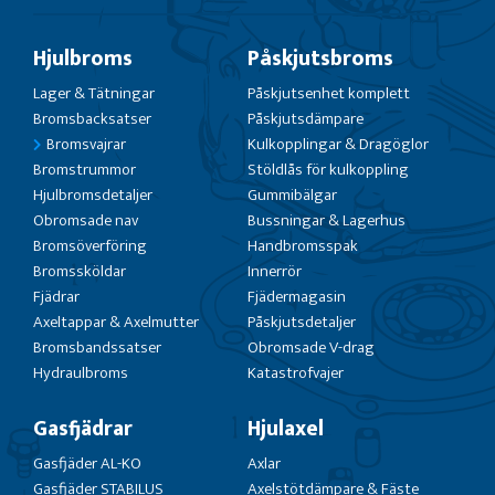
Hjulbroms
Påskjutsbroms
Lager & Tätningar
Påskjutsenhet komplett
Bromsbacksatser
Påskjutsdämpare
Bromsvajrar
Kulkopplingar & Dragöglor
Bromstrummor
Stöldlås för kulkoppling
Hjulbromsdetaljer
Gummibälgar
Obromsade nav
Bussningar & Lagerhus
Bromsöverföring
Handbromsspak
Bromssköldar
Innerrör
Fjädrar
Fjädermagasin
Axeltappar & Axelmutter
Påskjutsdetaljer
Bromsbandssatser
Obromsade V-drag
Hydraulbroms
Katastrofvajer
Gasfjädrar
Hjulaxel
Gasfjäder AL-KO
Axlar
Gasfjäder STABILUS
Axelstötdämpare & Fäste