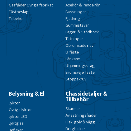
Gasfjäder Övriga fabrikat
Axelrör & Pendelrör
Fästbeslag
Bussningar
Tillbehör
Fjädring
Gummistavar
Lager- & Stödbock
Tätningar
Obromsade nav
U-fäste
Länkarm
Utjämningsstag
Bromsvajerfäste
Stoppskruv
Belysning & El
Chassidetaljer &
Tillbehör
Lyktor
Skärmar
Övriga lyktor
Avlastningsfjäder
Lyktor LED
Flak, golv & vägg
Lyktglas
Dragbalkar
Reflexer