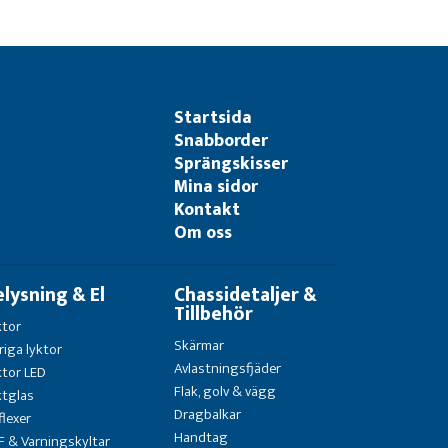
Startsida
Snabborder
Sprängskisser
Mina sidor
Kontakt
Om oss
elysning & El
Chassidetaljer &
Tillbehör
ktor
Skärmar
riga lyktor
Avlastningsfjäder
ktor LED
Flak, golv & vägg
ktglas
Dragbalkar
flexer
Handtag
F & Varningskyltar