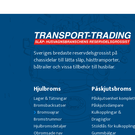
Sveriges bredaste reservdelsgrossist på
chassidelar till lätta släp, hästtransporter,
båtrailer och vissa tillbehör till husbilar.
Hjulbroms
Påskjutsbroms
Lager & Tätningar
Påskjutsenhet komplet
Bromsbacksatser
Påskjutsdämpare
Bromsvajrar
Kulkopplingar &
Bromstrummor
Dragöglor
Hjulbromsdetaljer
Stöldlås för kulkopplin
Obromsade nav
Gummibälgar