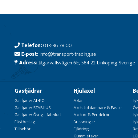
Telefon:
013-36 78 00
E-post:
info@transport-trading.se
Adress:
Jägarvallsvägen 6E, 584 22 Linköping Sverige
Gasfjädrar
Hjulaxel
B
t
Gasfjäder AL-KO
Axlar
Ly
Gasfjäder STABILUS
Axelstötdämpare & Fäste
Öv
Gasfjäder Övriga fabrikat
Axelrör & Pendelrör
Ly
Fästbeslag
Bussningar
Ly
g
Tillbehör
Fjädring
Re
Gummistavar
LG