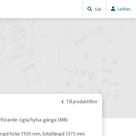
Laddar...
Sök
Till produktfilter
tförande: ögla/hylsa-gänga (M8)
ängd hölje 1100 mm, totallängd 1375 mm