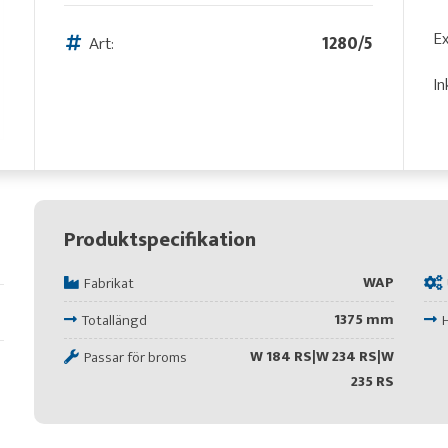
Ex
Art:
1280/5
In
Produktspecifikation
WAP
Fabrikat
1375 mm
Totallängd
W 184 RS|W 234 RS|W
Passar för broms
235 RS