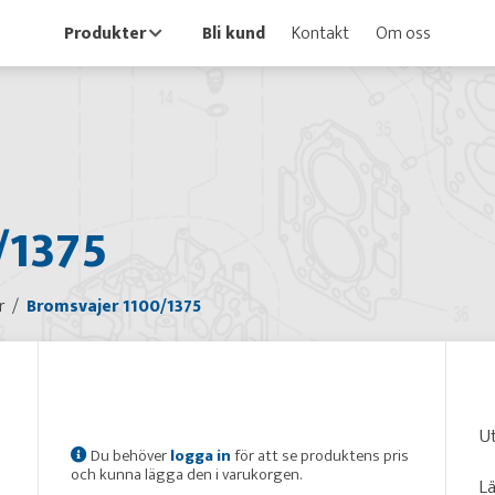
Produkter
Bli kund
Kontakt
Om oss
/1375
r
Bromsvajer 1100/1375
U
Du behöver
logga in
för att se produktens pris
och kunna lägga den i varukorgen.
L