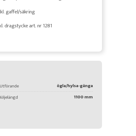
kl. gaffel/säkring
kl. dragstycke art. nr 1281
ögla/hylsa-gänga
Utförande
1100 mm
Höljelängd