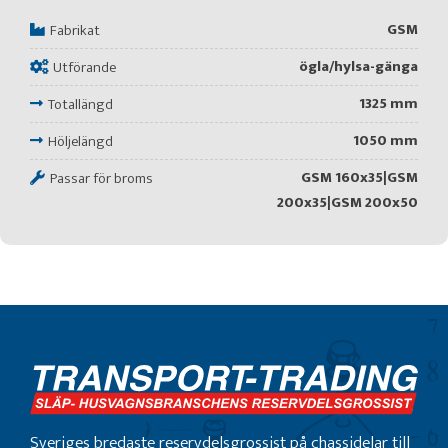
GSM
Fabrikat
ögla/hylsa-gänga
Utförande
1325 mm
Totallängd
1050 mm
Höljelängd
GSM 160x35|GSM
Passar för broms
200x35|GSM 200x50
Sveriges bredaste reservdelsgrossist på chassidelar till