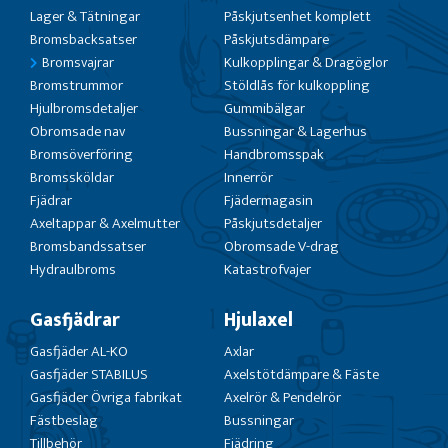
Lager & Tätningar
Påskjutsenhet komplett
Bromsbacksatser
Påskjutsdämpare
Bromsvajrar
Kulkopplingar & Dragöglor
Bromstrummor
Stöldlås för kulkoppling
Hjulbromsdetaljer
Gummibälgar
Obromsade nav
Bussningar & Lagerhus
Bromsöverföring
Handbromsspak
Bromssköldar
Innerrör
Fjädrar
Fjädermagasin
Axeltappar & Axelmutter
Påskjutsdetaljer
Bromsbandssatser
Obromsade V-drag
Hydraulbroms
Katastrofvajer
Gasfjädrar
Hjulaxel
Gasfjäder AL-KO
Axlar
Gasfjäder STABILUS
Axelstötdämpare & Fäste
Gasfjäder Övriga fabrikat
Axelrör & Pendelrör
Fästbeslag
Bussningar
Tillbehör
Fjädring