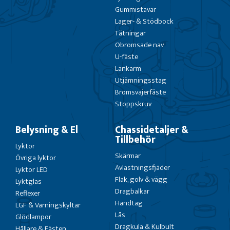
Gummistavar
Lager- & Stödbock
Tätningar
Obromsade nav
U-fäste
Länkarm
Utjämningsstag
Bromsvajerfäste
Stoppskruv
Belysning & El
Chassidetaljer &
Tillbehör
Lyktor
Skärmar
Övriga lyktor
Avlastningsfjäder
Lyktor LED
Flak, golv & vägg
Lyktglas
Dragbalkar
Reflexer
Handtag
LGF & Varningskyltar
Lås
Glödlampor
Dragkula & Kulbult
Hållare & Fästen