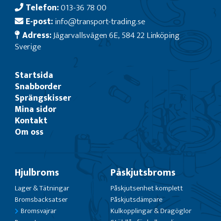
Telefon:
013-36 78 00
E-post:
info@transport-trading.se
Adress:
Jägarvallsvägen 6E, 584 22 Linköping
Sverige
Startsida
Snabborder
Sprängskisser
Mina sidor
Kontakt
Om oss
Hjulbroms
Påskjutsbroms
Lager & Tätningar
Påskjutsenhet komplett
Bromsbacksatser
Påskjutsdämpare
Bromsvajrar
Kulkopplingar & Dragöglor