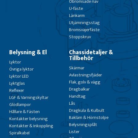
Obromsade nav
U-fäste
Länkarm
Utjämningsstag
Bromsvajerfäste
Stoppskruv
Belysning & El
Chassidetaljer &
Tillbehör
Lyktor
Skärmar
Övriga lyktor
Avlastningsfjäder
Lyktor LED
Flak, golv & vägg
Lyktglas
Dragbalkar
Reflexer
Handtag
LGF & Varningskyltar
Lås
Glödlampor
Dragkula & Kulbult
Hållare & Fästen
Bakläm & Hörnstolpe
Kontakter belysning
Belysningsplåt
Kontakter & Inkoppling
Lister
Spiralkabel