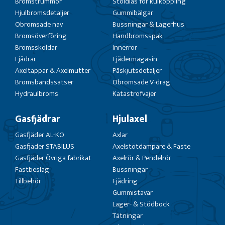
Bromstrummor
Stöldlås för kulkoppling
Hjulbromsdetaljer
Gummibälgar
Obromsade nav
Bussningar & Lagerhus
Bromsöverföring
Handbromsspak
Bromssköldar
Innerrör
Fjädrar
Fjädermagasin
Axeltappar & Axelmutter
Påskjutsdetaljer
Bromsbandssatser
Obromsade V-drag
Hydraulbroms
Katastrofvajer
Gasfjädrar
Hjulaxel
Gasfjäder AL-KO
Axlar
Gasfjäder STABILUS
Axelstötdämpare & Fäste
Gasfjäder Övriga fabrikat
Axelrör & Pendelrör
Fästbeslag
Bussningar
Tillbehör
Fjädring
Gummistavar
Lager- & Stödbock
Tätningar