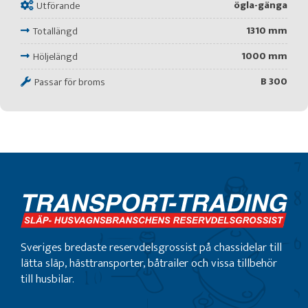
ögla-gänga
Utförande
1310 mm
Totallängd
1000 mm
Höljelängd
B 300
Passar för broms
Sveriges bredaste reservdelsgrossist på chassidelar till
lätta släp, hästtransporter, båtrailer och vissa tillbehör
till husbilar.