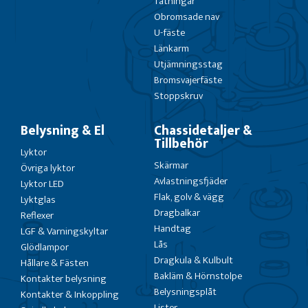
Tätningar
Obromsade nav
U-fäste
Länkarm
Utjämningsstag
Bromsvajerfäste
Stoppskruv
Belysning & El
Chassidetaljer &
Tillbehör
Lyktor
Skärmar
Övriga lyktor
Avlastningsfjäder
Lyktor LED
Flak, golv & vägg
Lyktglas
Dragbalkar
Reflexer
Handtag
LGF & Varningskyltar
Lås
Glödlampor
Dragkula & Kulbult
Hållare & Fästen
Bakläm & Hörnstolpe
Kontakter belysning
Belysningsplåt
Kontakter & Inkoppling
Lister