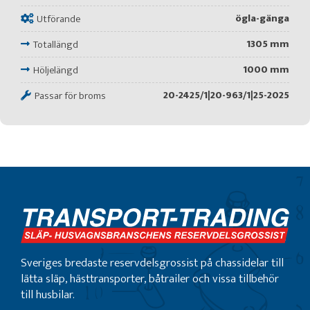
ögla-gänga
Utförande
1305 mm
Totallängd
1000 mm
Höljelängd
20-2425/1|20-963/1|25-2025
Passar för broms
Sveriges bredaste reservdelsgrossist på chassidelar till
lätta släp, hästtransporter, båtrailer och vissa tillbehör
till husbilar.