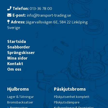
Telefon:
013-36 78 00
E-post:
info@transport-trading.se
Adress:
Jägarvallsvägen 6E, 584 22 Linköping
Sverige
Startsida
Snabborder
Sprängskisser
Mina sidor
Kontakt
Om oss
Hjulbroms
Påskjutsbroms
Lager & Tätningar
Påskjutsenhet komplett
Bromsbacksatser
Påskjutsdämpare
Bromsvajrar
Kulkopplingar & Dragöglor