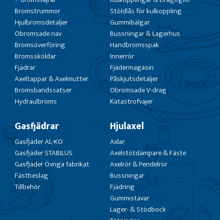
Bromstrummor
Stöldlås för kulkoppling
Hjulbromsdetaljer
Gummibälgar
Obromsade nav
Bussningar & Lagerhus
Bromsöverföring
Handbromsspak
Bromssköldar
Innerrör
Fjädrar
Fjädermagasin
Axeltappar & Axelmutter
Påskjutsdetaljer
Bromsbandssatser
Obromsade V-drag
Hydraulbroms
Katastrofvajer
Gasfjädrar
Hjulaxel
Gasfjäder AL-KO
Axlar
Gasfjäder STABILUS
Axelstötdämpare & Fäste
Gasfjäder Övriga fabrikat
Axelrör & Pendelrör
Fästbeslag
Bussningar
Tillbehör
Fjädring
Gummistavar
Lager- & Stödbock