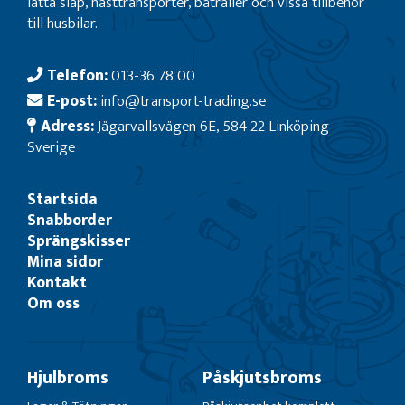
lätta släp, hästtransporter, båtrailer och vissa tillbehör
till husbilar.
Telefon:
013-36 78 00
E-post:
info@transport-trading.se
Adress:
Jägarvallsvägen 6E, 584 22 Linköping
Sverige
Startsida
Snabborder
Sprängskisser
Mina sidor
Kontakt
Om oss
Hjulbroms
Påskjutsbroms