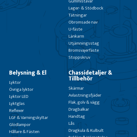
Gummistavar
Lager- & Stödbock
Tätningar
Obromsade nav
U-fäste
Länkarm
Utjämningsstag
Bromsvajerfäste
Stoppskruv
Belysning & El
Chassidetaljer &
Tillbehör
Lyktor
Skärmar
Övriga lyktor
Avlastningsfjäder
Lyktor LED
Flak, golv & vägg
Lyktglas
Dragbalkar
Reflexer
Handtag
LGF & Varningskyltar
Lås
Glödlampor
Dragkula & Kulbult
Hållare & Fästen