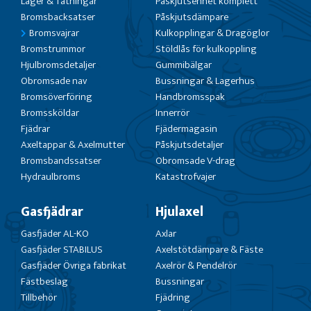
Lager & Tätningar
Påskjutsenhet komplett
Bromsbacksatser
Påskjutsdämpare
Bromsvajrar
Kulkopplingar & Dragöglor
Bromstrummor
Stöldlås för kulkoppling
Hjulbromsdetaljer
Gummibälgar
Obromsade nav
Bussningar & Lagerhus
Bromsöverföring
Handbromsspak
Bromssköldar
Innerrör
Fjädrar
Fjädermagasin
Axeltappar & Axelmutter
Påskjutsdetaljer
Bromsbandssatser
Obromsade V-drag
Hydraulbroms
Katastrofvajer
Gasfjädrar
Hjulaxel
Gasfjäder AL-KO
Axlar
Gasfjäder STABILUS
Axelstötdämpare & Fäste
Gasfjäder Övriga fabrikat
Axelrör & Pendelrör
Fästbeslag
Bussningar
Tillbehör
Fjädring