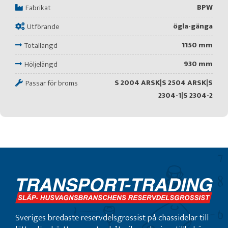
BPW
Fabrikat
ögla-gänga
Utförande
1150 mm
Totallängd
930 mm
Höljelängd
S 2004 ARSK|S 2504 ARSK|S
Passar för broms
2304-1|S 2304-2
Sveriges bredaste reservdelsgrossist på chassidelar till