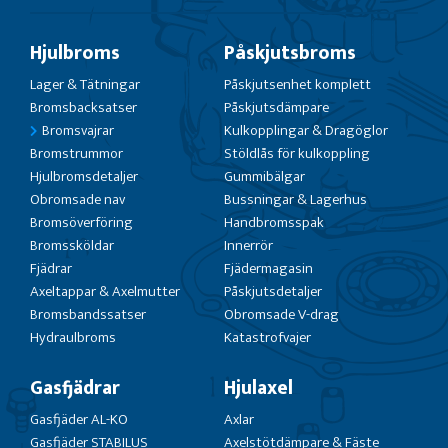
Hjulbroms
Påskjutsbroms
Lager & Tätningar
Påskjutsenhet komplett
Bromsbacksatser
Påskjutsdämpare
Bromsvajrar
Kulkopplingar & Dragöglor
Bromstrummor
Stöldlås för kulkoppling
Hjulbromsdetaljer
Gummibälgar
Obromsade nav
Bussningar & Lagerhus
Bromsöverföring
Handbromsspak
Bromssköldar
Innerrör
Fjädrar
Fjädermagasin
Axeltappar & Axelmutter
Påskjutsdetaljer
Bromsbandssatser
Obromsade V-drag
Hydraulbroms
Katastrofvajer
Gasfjädrar
Hjulaxel
Gasfjäder AL-KO
Axlar
Gasfjäder STABILUS
Axelstötdämpare & Fäste