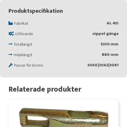
Produktspecifikation
AL-KO
Fabrikat
nippel-gänga
Utförande
1200 mm
Totallängd
880 mm
Höljelängd
3060|3062|3081
Passar för broms
Relaterade produkter