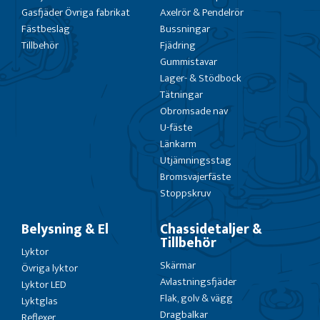
Gasfjäder Övriga fabrikat
Axelrör & Pendelrör
Fästbeslag
Bussningar
Tillbehör
Fjädring
Gummistavar
Lager- & Stödbock
Tätningar
Obromsade nav
U-fäste
Länkarm
Utjämningsstag
Bromsvajerfäste
Stoppskruv
Belysning & El
Chassidetaljer &
Tillbehör
Lyktor
Skärmar
Övriga lyktor
Avlastningsfjäder
Lyktor LED
Flak, golv & vägg
Lyktglas
Dragbalkar
Reflexer