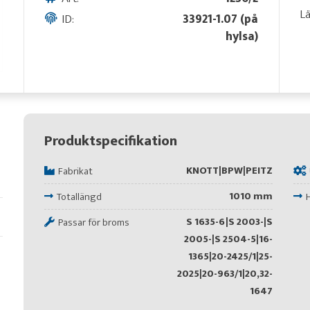
L
ID:
33921-1.07 (på
hylsa)
Produktspecifikation
KNOTT|BPW|PEITZ
Fabrikat
1010 mm
Totallängd
S 1635-6|S 2003-|S
Passar för broms
2005-|S 2504-5|16-
1365|20-2425/1|25-
2025|20-963/1|20,32-
1647