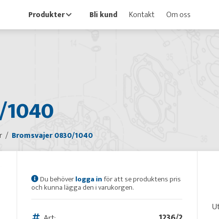
Produkter
Bli kund
Kontakt
Om oss
/1040
r
Bromsvajer 0830/1040
Du behöver
logga in
för att se produktens pris
och kunna lägga den i varukorgen.
Ut
Art:
1236/2