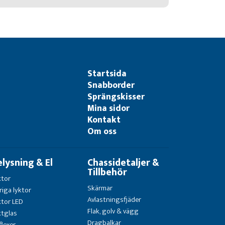
Startsida
Snabborder
Sprängskisser
Mina sidor
Kontakt
Om oss
elysning & El
Chassidetaljer &
Tillbehör
ktor
Skärmar
riga lyktor
Avlastningsfjäder
ktor LED
Flak, golv & vägg
ktglas
Dragbalkar
flexer