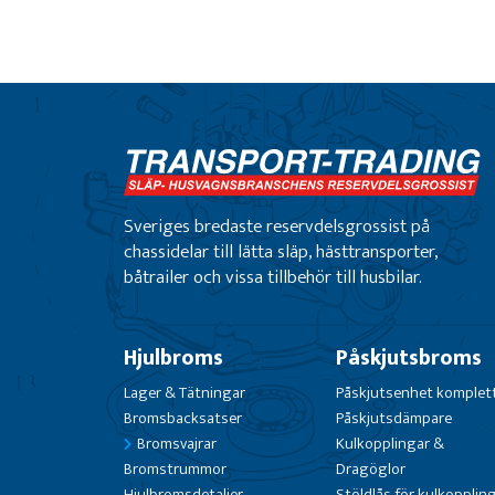
Sveriges bredaste reservdelsgrossist på
chassidelar till lätta släp, hästtransporter,
båtrailer och vissa tillbehör till husbilar.
Hjulbroms
Påskjutsbroms
Lager & Tätningar
Påskjutsenhet komplet
Bromsbacksatser
Påskjutsdämpare
Bromsvajrar
Kulkopplingar &
Bromstrummor
Dragöglor
Hjulbromsdetaljer
Stöldlås för kulkopplin