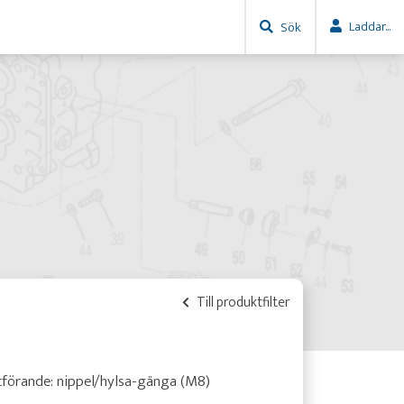
Laddar...
Sök
Till produktfilter
förande: nippel/hylsa-gänga (M8)