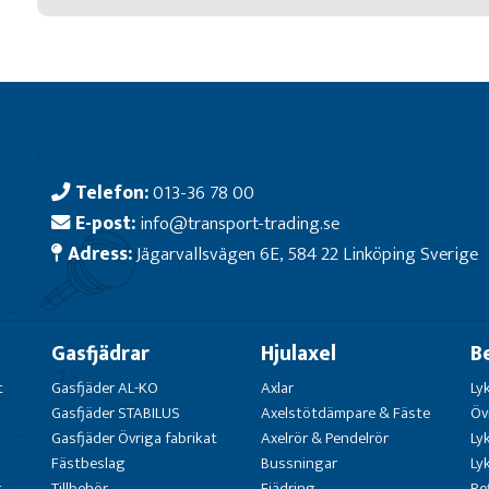
Telefon:
013-36 78 00
E-post:
info@transport-trading.se
Adress:
Jägarvallsvägen 6E, 584 22 Linköping Sverige
Gasfjädrar
Hjulaxel
B
t
Gasfjäder AL-KO
Axlar
Ly
Gasfjäder STABILUS
Axelstötdämpare & Fäste
Öv
Gasfjäder Övriga fabrikat
Axelrör & Pendelrör
Ly
Fästbeslag
Bussningar
Ly
g
Tillbehör
Fjädring
Re