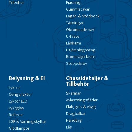
Tillbehör
Fjädring
Gummistavar
Lager- & Stödbock
Tätningar
Obromsade nav
U-fäste
Länkarm
Utjämningsstag
Bromsvajerfäste
Stoppskruv
Belysning & El
Chassidetaljer &
Tillbehör
Lyktor
Skärmar
Övriga lyktor
Avlastningsfjäder
Lyktor LED
Flak, golv & vägg
Lyktglas
Dragbalkar
Reflexer
Handtag
LGF & Varningskyltar
Lås
Glödlampor