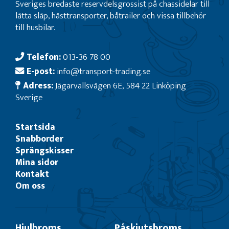
Sveriges bredaste reservdelsgrossist på chassidelar till
lätta släp, hästtransporter, båtrailer och vissa tillbehör
till husbilar.
Telefon:
013-36 78 00
E-post:
info@transport-trading.se
Adress:
Jägarvallsvägen 6E, 584 22 Linköping
Sverige
Startsida
Snabborder
Sprängskisser
Mina sidor
Kontakt
Om oss
Hjulbroms
Påskjutsbroms