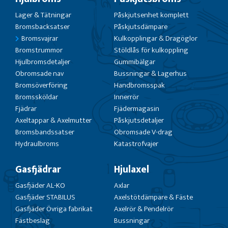
Lager & Tätningar
Påskjutsenhet komplett
Bromsbacksatser
Påskjutsdämpare
Bromsvajrar
Kulkopplingar & Dragöglor
Bromstrummor
Stöldlås för kulkoppling
Hjulbromsdetaljer
Gummibälgar
Obromsade nav
Bussningar & Lagerhus
Bromsöverföring
Handbromsspak
Bromssköldar
Innerrör
Fjädrar
Fjädermagasin
Axeltappar & Axelmutter
Påskjutsdetaljer
Bromsbandssatser
Obromsade V-drag
Hydraulbroms
Katastrofvajer
Gasfjädrar
Hjulaxel
Gasfjäder AL-KO
Axlar
Gasfjäder STABILUS
Axelstötdämpare & Fäste
Gasfjäder Övriga fabrikat
Axelrör & Pendelrör
Fästbeslag
Bussningar