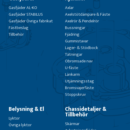
Gasfjäder AL-KO
Axlar
Gasfjäder STABILUS
Axelstötdämpare & Fäste
Gasfjäder Övriga fabrikat
Axelrör & Pendelrör
Fästbeslag
Bussningar
Tillbehör
Fjädring
Gummistavar
Lager- & Stödbock
Tätningar
Obromsade nav
U-fäste
Länkarm
Utjämningsstag
Bromsvajerfäste
Stoppskruv
Belysning & El
Chassidetaljer &
Tillbehör
Lyktor
Skärmar
Övriga lyktor