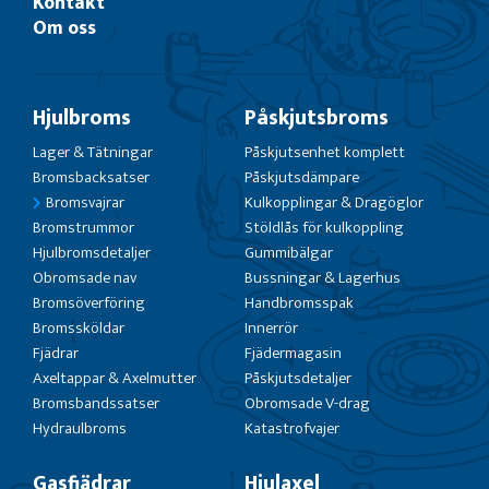
Kontakt
Om oss
Hjulbroms
Påskjutsbroms
Lager & Tätningar
Påskjutsenhet komplett
Bromsbacksatser
Påskjutsdämpare
Bromsvajrar
Kulkopplingar & Dragöglor
Bromstrummor
Stöldlås för kulkoppling
Hjulbromsdetaljer
Gummibälgar
Obromsade nav
Bussningar & Lagerhus
Bromsöverföring
Handbromsspak
Bromssköldar
Innerrör
Fjädrar
Fjädermagasin
Axeltappar & Axelmutter
Påskjutsdetaljer
Bromsbandssatser
Obromsade V-drag
Hydraulbroms
Katastrofvajer
Gasfjädrar
Hjulaxel