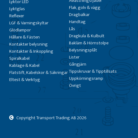
Avlastningsfjäder
Lyktor LED
Flak, golv & vägg
Lyktglas
Dragbalkar
Reflexer
Handtag
LGF & Varningskyltar
Lås
Glödlampor
Dragkula & Kulbult
Hållare & Fästen
Bakläm & Hörnstolpe
Kontakter belysning
Belysningsplåt
Kontakter & Inkoppling
Lister
Spiralkabel
Gångjärn
Kablage & Kabel
Tippskruvar & Tipptillsats
Flatstift, Kabelskor & Säkringar
Uppkörningsramp
Eltest & Verktyg
Övrigt
Copyright Transport Trading AB
2026