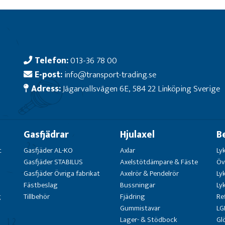
Telefon:
013-36 78 00
E-post:
info@transport-trading.se
Adress:
Jägarvallsvägen 6E, 584 22 Linköping Sverige
Gasfjädrar
Hjulaxel
B
t
Gasfjäder AL-KO
Axlar
Ly
Gasfjäder STABILUS
Axelstötdämpare & Fäste
Öv
Gasfjäder Övriga fabrikat
Axelrör & Pendelrör
Ly
Fästbeslag
Bussningar
Ly
g
Tillbehör
Fjädring
Re
Gummistavar
LG
Lager- & Stödbock
Gl