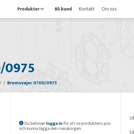
Produkter
Bli kund
Kontakt
Om oss
0/0975
r
Bromsvajer 0700/0975
U
Du behöver
logga in
för att se produktens pris
och kunna lägga den i varukorgen.
L