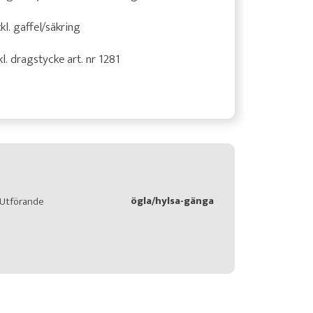
kl. gaffel/säkring
kl. dragstycke art. nr 1281
ögla/hylsa-gänga
Utförande