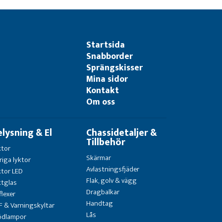
Startsida
Snabborder
Sprängskisser
Mina sidor
Kontakt
Om oss
elysning & El
Chassidetaljer &
Tillbehör
ktor
Skärmar
riga lyktor
Avlastningsfjäder
ktor LED
Flak, golv & vägg
ktglas
Dragbalkar
flexer
Handtag
F & Varningskyltar
Lås
ödlampor