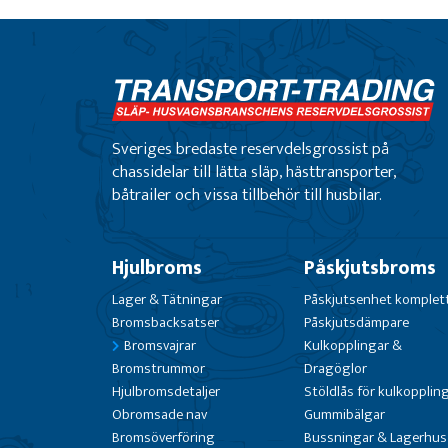
Sveriges bredaste reservdelsgrossist på
chassidelar till lätta släp, hästtransporter,
båtrailer och vissa tillbehör till husbilar.
Hjulbroms
Påskjutsbroms
Lager & Tätningar
Påskjutsenhet komplet
Bromsbacksatser
Påskjutsdämpare
Bromsvajrar
Kulkopplingar &
Bromstrummor
Dragöglor
Hjulbromsdetaljer
Stöldlås för kulkopplin
Obromsade nav
Gummibälgar
Bromsöverföring
Bussningar & Lagerhus