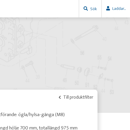
Laddar...
Sök
Till produktfilter
tförande: ögla/hylsa-gänga (M8)
ängd hölje 700 mm, totallängd 975 mm