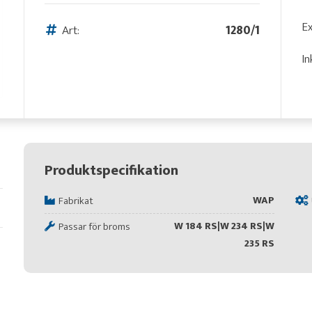
Ex
Art:
1280/1
In
Produktspecifikation
WAP
Fabrikat
W 184 RS|W 234 RS|W
Passar för broms
235 RS