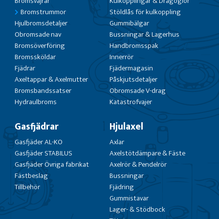
Bromsvajrar
Kulkopplingar & Dragöglor
Bromstrummor
Stöldlås för kulkoppling
Hjulbromsdetaljer
Gummibälgar
Obromsade nav
Bussningar & Lagerhus
Bromsöverföring
Handbromsspak
Bromssköldar
Innerrör
Fjädrar
Fjädermagasin
Axeltappar & Axelmutter
Påskjutsdetaljer
Bromsbandssatser
Obromsade V-drag
Hydraulbroms
Katastrofvajer
Gasfjädrar
Hjulaxel
Gasfjäder AL-KO
Axlar
Gasfjäder STABILUS
Axelstötdämpare & Fäste
Gasfjäder Övriga fabrikat
Axelrör & Pendelrör
Fästbeslag
Bussningar
Tillbehör
Fjädring
Gummistavar
Lager- & Stödbock