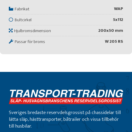
WAP
Fabrikat
5x112
Bultcirkel
200x50 mm
Hjulbromsdimension
W 205 RS
Passar för broms
Sveriges bredaste reservdelsgrossist på chassidelar till
lätta släp, hästtransporter, båtrailer och vissa tillbehör
till husbilar.