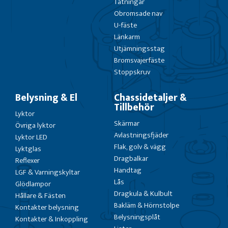
Tätningar
Obromsade nav
U-fäste
Länkarm
Utjämningsstag
Bromsvajerfäste
Stoppskruv
Belysning & El
Chassidetaljer &
Tillbehör
Lyktor
Skärmar
Övriga lyktor
Avlastningsfjäder
Lyktor LED
Flak, golv & vägg
Lyktglas
Dragbalkar
Reflexer
Handtag
LGF & Varningskyltar
Lås
Glödlampor
Dragkula & Kulbult
Hållare & Fästen
Bakläm & Hörnstolpe
Kontakter belysning
Belysningsplåt
Kontakter & Inkoppling