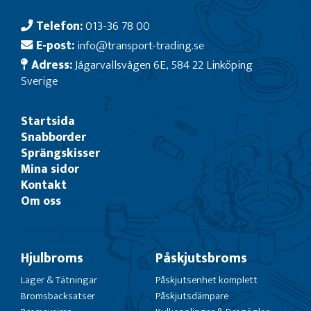
Telefon:
013-36 78 00
E-post:
info@transport-trading.se
Adress:
Jägarvallsvägen 6E, 584 22 Linköping
Sverige
Startsida
Snabborder
Sprängskisser
Mina sidor
Kontakt
Om oss
Hjulbroms
Påskjutsbroms
Lager & Tätningar
Påskjutsenhet komplett
Bromsbacksatser
Påskjutsdämpare