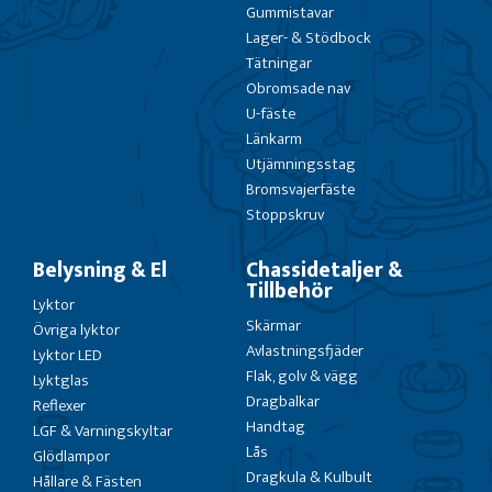
Gummistavar
Lager- & Stödbock
Tätningar
Obromsade nav
U-fäste
Länkarm
Utjämningsstag
Bromsvajerfäste
Stoppskruv
Belysning & El
Chassidetaljer &
Tillbehör
Lyktor
Skärmar
Övriga lyktor
Avlastningsfjäder
Lyktor LED
Flak, golv & vägg
Lyktglas
Dragbalkar
Reflexer
Handtag
LGF & Varningskyltar
Lås
Glödlampor
Dragkula & Kulbult
Hållare & Fästen