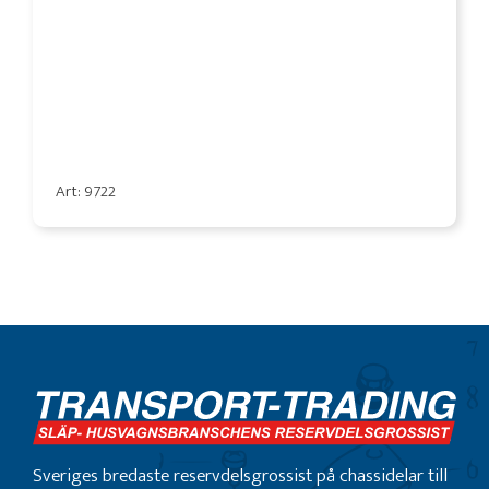
Art: 9722
Sveriges bredaste reservdelsgrossist på chassidelar till