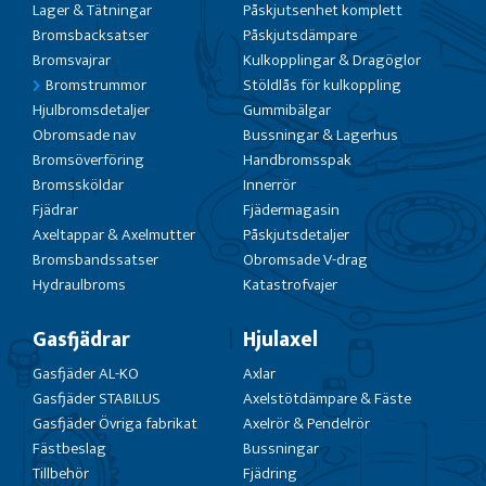
Lager & Tätningar
Påskjutsenhet komplett
Bromsbacksatser
Påskjutsdämpare
Bromsvajrar
Kulkopplingar & Dragöglor
Bromstrummor
Stöldlås för kulkoppling
Hjulbromsdetaljer
Gummibälgar
Obromsade nav
Bussningar & Lagerhus
Bromsöverföring
Handbromsspak
Bromssköldar
Innerrör
Fjädrar
Fjädermagasin
Axeltappar & Axelmutter
Påskjutsdetaljer
Bromsbandssatser
Obromsade V-drag
Hydraulbroms
Katastrofvajer
Gasfjädrar
Hjulaxel
Gasfjäder AL-KO
Axlar
Gasfjäder STABILUS
Axelstötdämpare & Fäste
Gasfjäder Övriga fabrikat
Axelrör & Pendelrör
Fästbeslag
Bussningar
Tillbehör
Fjädring