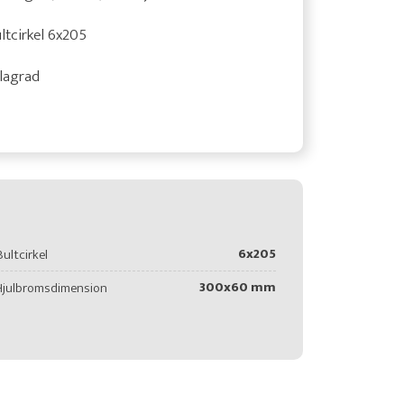
ltcirkel 6x205
lagrad
6x205
Bultcirkel
300x60 mm
Hjulbromsdimension