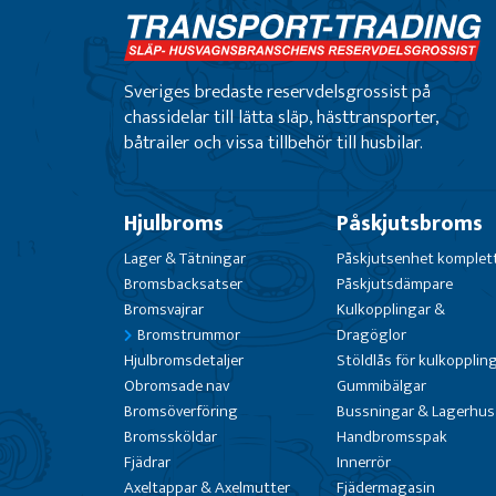
Sveriges bredaste reservdelsgrossist på
chassidelar till lätta släp, hästtransporter,
båtrailer och vissa tillbehör till husbilar.
Hjulbroms
Påskjutsbroms
Lager & Tätningar
Påskjutsenhet komplet
Bromsbacksatser
Påskjutsdämpare
Bromsvajrar
Kulkopplingar &
Bromstrummor
Dragöglor
Hjulbromsdetaljer
Stöldlås för kulkopplin
Obromsade nav
Gummibälgar
Bromsöverföring
Bussningar & Lagerhus
Bromssköldar
Handbromsspak
Fjädrar
Innerrör
Axeltappar & Axelmutter
Fjädermagasin