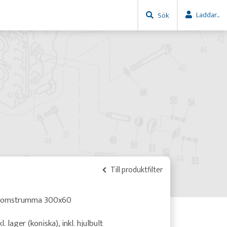
Laddar...
Sök
Till produktfilter
romstrumma 300x60
kl. lager (koniska), inkl. hjulbult