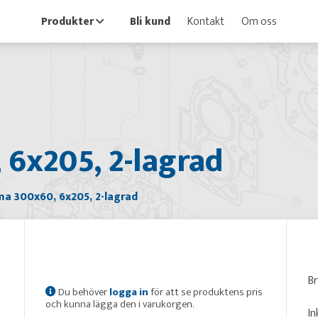
Produkter
Bli kund
Kontakt
Om oss
6x205, 2-lagrad
a 300x60, 6x205, 2-lagrad
B
Du behöver
logga in
för att se produktens pris
och kunna lägga den i varukorgen.
In