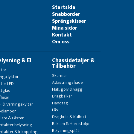
Startsida
Snabborder
Sprängskisser
Mina sidor
Kontakt
Om oss
elysning & El
Chassidetaljer &
Tillbehör
ktor
Skärmar
riga lyktor
Avlastningsfjäder
ktor LED
Flak, golv & vägg
ktglas
Dragbalkar
flexer
Handtag
F & Varningskyltar
Lås
ödlampor
Dragkula & Kulbult
llare & Fästen
Bakläm & Hörnstolpe
ntakter belysning
Belysningsplåt
ntakter & Inkoppling