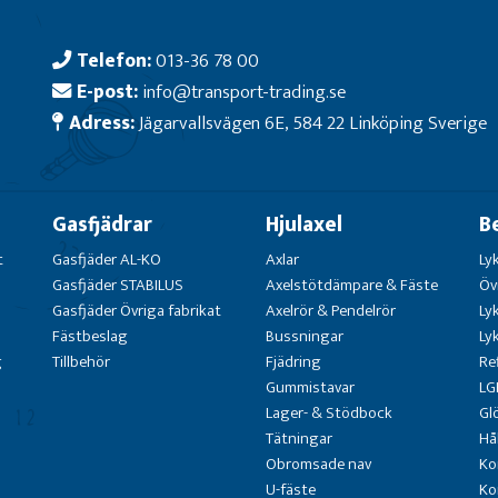
Telefon:
013-36 78 00
E-post:
info@transport-trading.se
Adress:
Jägarvallsvägen 6E, 584 22 Linköping Sverige
Gasfjädrar
Hjulaxel
B
t
Gasfjäder AL-KO
Axlar
Ly
Gasfjäder STABILUS
Axelstötdämpare & Fäste
Öv
Gasfjäder Övriga fabrikat
Axelrör & Pendelrör
Ly
Fästbeslag
Bussningar
Ly
g
Tillbehör
Fjädring
Re
Gummistavar
LG
Lager- & Stödbock
Gl
Tätningar
Hå
Obromsade nav
Ko
U-fäste
Ko