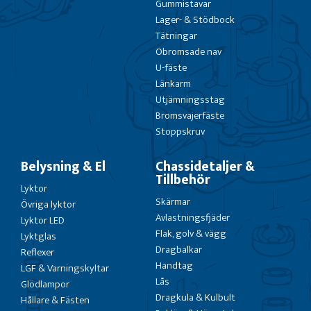
Gummistavar
Lager- & Stödbock
Tätningar
Obromsade nav
U-fäste
Länkarm
Utjämningsstag
Bromsvajerfäste
Stoppskruv
Belysning & El
Chassidetaljer &
Tillbehör
Lyktor
Skärmar
Övriga lyktor
Avlastningsfjäder
Lyktor LED
Flak, golv & vägg
Lyktglas
Dragbalkar
Reflexer
Handtag
LGF & Varningskyltar
Lås
Glödlampor
Dragkula & Kulbult
Hållare & Fästen