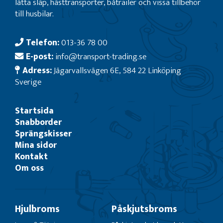
lätta släp, hästtransporter, båtrailer och vissa tillbehör
till husbilar.
Telefon:
013-36 78 00
E-post:
info@transport-trading.se
Adress:
Jägarvallsvägen 6E, 584 22 Linköping
Sverige
Startsida
Snabborder
Sprängskisser
Mina sidor
Kontakt
Om oss
Hjulbroms
Påskjutsbroms