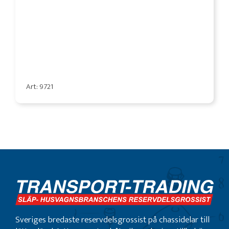
Art: 9721
Sveriges bredaste reservdelsgrossist på chassidelar till