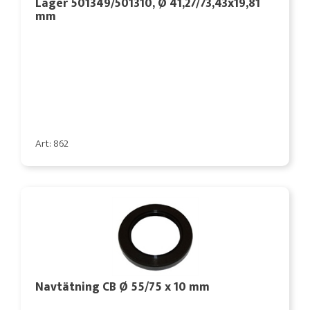
Lager 501349/501310, Ø 41,27/73,43x19,81
mm
Art: 862
Navtätning CB Ø 55/75 x 10 mm