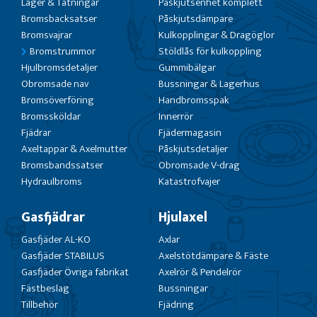
Lager & Tätningar
Påskjutsenhet komplett
Bromsbacksatser
Påskjutsdämpare
Bromsvajrar
Kulkopplingar & Dragöglor
Bromstrummor
Stöldlås för kulkoppling
Hjulbromsdetaljer
Gummibälgar
Obromsade nav
Bussningar & Lagerhus
Bromsöverföring
Handbromsspak
Bromssköldar
Innerrör
Fjädrar
Fjädermagasin
Axeltappar & Axelmutter
Påskjutsdetaljer
Bromsbandssatser
Obromsade V-drag
Hydraulbroms
Katastrofvajer
Gasfjädrar
Hjulaxel
Gasfjäder AL-KO
Axlar
Gasfjäder STABILUS
Axelstötdämpare & Fäste
Gasfjäder Övriga fabrikat
Axelrör & Pendelrör
Fästbeslag
Bussningar
Tillbehör
Fjädring