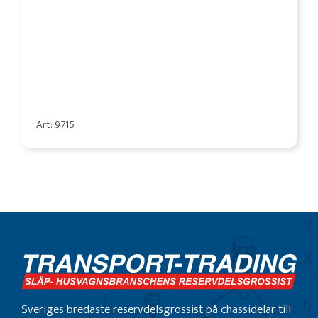
Art: 9715
Sveriges bredaste reservdelsgrossist på chassidelar till