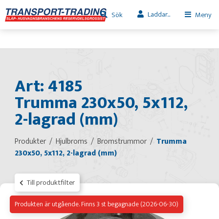
Laddar...
Sök
Meny
Art: 4185
Trumma 230x50, 5x112,
2-lagrad (mm)
Produkter
Hjulbroms
Bromstrummor
Trumma
230x50, 5x112, 2-lagrad (mm)
Till produktfilter
Produkten är utgående. Finns 3 st begagnade (2026-06-30)