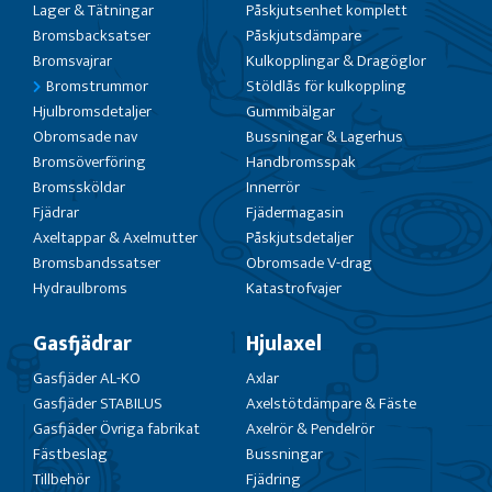
Lager & Tätningar
Påskjutsenhet komplett
Bromsbacksatser
Påskjutsdämpare
Bromsvajrar
Kulkopplingar & Dragöglor
Bromstrummor
Stöldlås för kulkoppling
Hjulbromsdetaljer
Gummibälgar
Obromsade nav
Bussningar & Lagerhus
Bromsöverföring
Handbromsspak
Bromssköldar
Innerrör
Fjädrar
Fjädermagasin
Axeltappar & Axelmutter
Påskjutsdetaljer
Bromsbandssatser
Obromsade V-drag
Hydraulbroms
Katastrofvajer
Gasfjädrar
Hjulaxel
Gasfjäder AL-KO
Axlar
Gasfjäder STABILUS
Axelstötdämpare & Fäste
Gasfjäder Övriga fabrikat
Axelrör & Pendelrör
Fästbeslag
Bussningar
Tillbehör
Fjädring