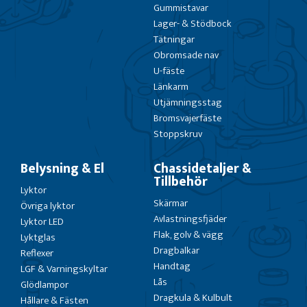
Gummistavar
Lager- & Stödbock
Tätningar
Obromsade nav
U-fäste
Länkarm
Utjämningsstag
Bromsvajerfäste
Stoppskruv
Belysning & El
Chassidetaljer &
Tillbehör
Lyktor
Skärmar
Övriga lyktor
Avlastningsfjäder
Lyktor LED
Flak, golv & vägg
Lyktglas
Dragbalkar
Reflexer
Handtag
LGF & Varningskyltar
Lås
Glödlampor
Dragkula & Kulbult
Hållare & Fästen