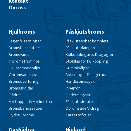
Kontakt
Om oss
Hjulbroms
Påskjutsbroms
Lager & Tätningar
Påskjutsenhet komplett
Bromsbacksatser
Påskjutsdämpare
Bromsvajrar
Kulkopplingar & Dragöglor
Bromstrummor
Stöldlås för kulkoppling
Hjulbromsdetaljer
Gummibälgar
Obromsade nav
Bussningar & Lagerhus
Bromsöverföring
Handbromsspak
Bromssköldar
Innerrör
Fjädrar
Fjädermagasin
Axeltappar & Axelmutter
Påskjutsdetaljer
Bromsbandssatser
Obromsade V-drag
Hydraulbroms
Katastrofvajer
Gasfjädrar
Hjulaxel