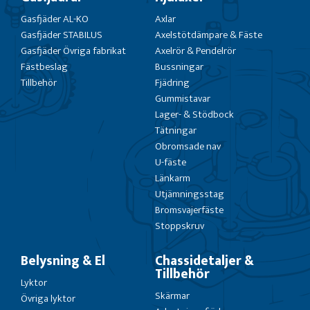
Gasfjäder AL-KO
Axlar
Gasfjäder STABILUS
Axelstötdämpare & Fäste
Gasfjäder Övriga fabrikat
Axelrör & Pendelrör
Fästbeslag
Bussningar
Tillbehör
Fjädring
Gummistavar
Lager- & Stödbock
Tätningar
Obromsade nav
U-fäste
Länkarm
Utjämningsstag
Bromsvajerfäste
Stoppskruv
Belysning & El
Chassidetaljer &
Tillbehör
Lyktor
Skärmar
Övriga lyktor