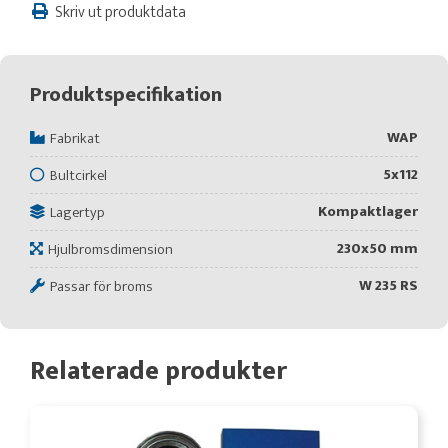
Skriv ut produktdata
Produktspecifikation
WAP
Fabrikat
5x112
Bultcirkel
Kompaktlager
Lagertyp
230x50 mm
Hjulbromsdimension
W 235 RS
Passar för broms
Relaterade produkter