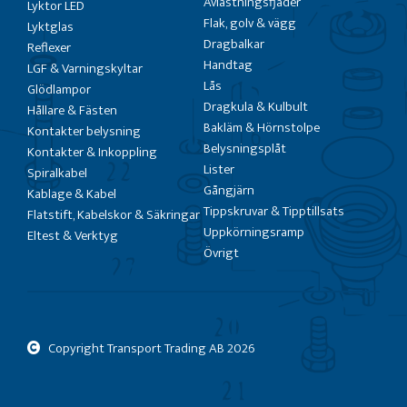
Avlastningsfjäder
Lyktor LED
Flak, golv & vägg
Lyktglas
Dragbalkar
Reflexer
Handtag
LGF & Varningskyltar
Lås
Glödlampor
Dragkula & Kulbult
Hållare & Fästen
Bakläm & Hörnstolpe
Kontakter belysning
Belysningsplåt
Kontakter & Inkoppling
Lister
Spiralkabel
Gångjärn
Kablage & Kabel
Tippskruvar & Tipptillsats
Flatstift, Kabelskor & Säkringar
Uppkörningsramp
Eltest & Verktyg
Övrigt
Copyright Transport Trading AB
2026