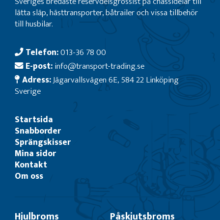
Sveriges bredaste reservdelsgrossist på chassidelar till
lätta släp, hästtransporter, båtrailer och vissa tillbehör
till husbilar.
Telefon:
013-36 78 00
E-post:
info@transport-trading.se
Adress:
Jägarvallsvägen 6E, 584 22 Linköping
Sverige
Startsida
Snabborder
Sprängskisser
Mina sidor
Kontakt
Om oss
Hjulbroms
Påskjutsbroms