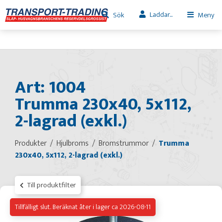
Laddar...
Sök
Meny
Art: 1004
Trumma 230x40, 5x112,
2-lagrad (exkl.)
Produkter
Hjulbroms
Bromstrummor
Trumma
230x40, 5x112, 2-lagrad (exkl.)
Till produktfilter
Tillfälligt slut. Beräknat åter i lager ca 2026-08-11