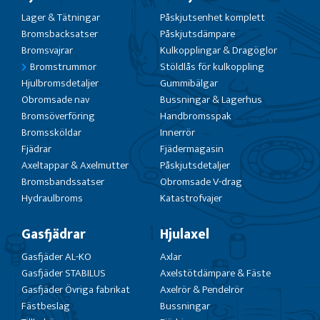
Lager & Tätningar
Påskjutsenhet komplett
Bromsbacksatser
Påskjutsdämpare
Bromsvajrar
Kulkopplingar & Dragöglor
Bromstrummor
Stöldlås för kulkoppling
Hjulbromsdetaljer
Gummibälgar
Obromsade nav
Bussningar & Lagerhus
Bromsöverföring
Handbromsspak
Bromssköldar
Innerrör
Fjädrar
Fjädermagasin
Axeltappar & Axelmutter
Påskjutsdetaljer
Bromsbandssatser
Obromsade V-drag
Hydraulbroms
Katastrofvajer
Gasfjädrar
Hjulaxel
Gasfjäder AL-KO
Axlar
Gasfjäder STABILUS
Axelstötdämpare & Fäste
Gasfjäder Övriga fabrikat
Axelrör & Pendelrör
Fästbeslag
Bussningar