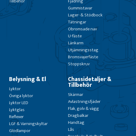
Tillbehör
Fjädring
Gummistavar
Lager- & Stödbock
Tätningar
Obromsade nav
U-fäste
Länkarm
Utjämningsstag
Bromsvajerfäste
Stoppskruv
Belysning & El
Chassidetaljer &
Tillbehör
Lyktor
Skärmar
Övriga lyktor
Avlastningsfjäder
Lyktor LED
Flak, golv & vägg
Lyktglas
Dragbalkar
Reflexer
Handtag
LGF & Varningskyltar
Lås
Glödlampor