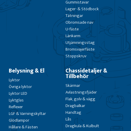
Gummistavar
Lager- & Stödbock
Tätningar
Obromsade nav
U-fäste
Länkarm
Utjämningsstag
Bromsvajerfäste
Stoppskruv
Belysning & El
Chassidetaljer &
Tillbehör
Lyktor
Skärmar
Övriga lyktor
Avlastningsfjäder
Lyktor LED
Flak, golv & vägg
Lyktglas
Dragbalkar
Reflexer
Handtag
LGF & Varningskyltar
Lås
Glödlampor
Dragkula & Kulbult
Hållare & Fästen