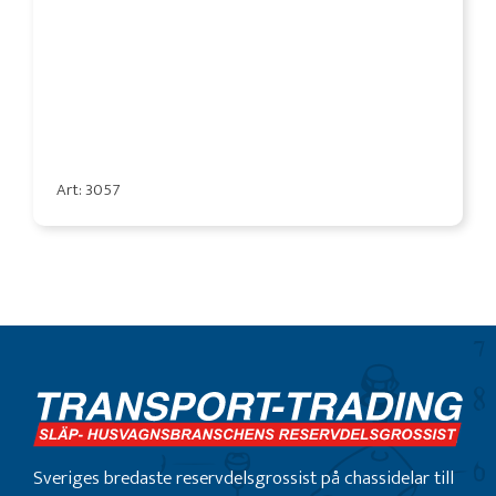
Art: 3057
Sveriges bredaste reservdelsgrossist på chassidelar till