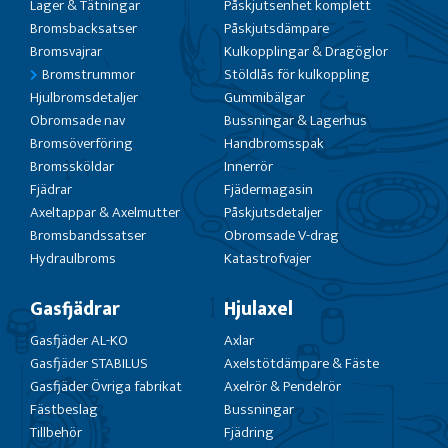
Lager & Tätningar
Påskjutsenhet komplett
Bromsbacksatser
Påskjutsdämpare
Bromsvajrar
Kulkopplingar & Dragöglor
Bromstrummor
Stöldlås för kulkoppling
Hjulbromsdetaljer
Gummibälgar
Obromsade nav
Bussningar & Lagerhus
Bromsöverföring
Handbromsspak
Bromssköldar
Innerrör
Fjädrar
Fjädermagasin
Axeltappar & Axelmutter
Påskjutsdetaljer
Bromsbandssatser
Obromsade V-drag
Hydraulbroms
Katastrofvajer
Gasfjädrar
Hjulaxel
Gasfjäder AL-KO
Axlar
Gasfjäder STABILUS
Axelstötdämpare & Fäste
Gasfjäder Övriga fabrikat
Axelrör & Pendelrör
Fästbeslag
Bussningar
Tillbehör
Fjädring