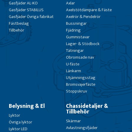
Gasfjäder AL-KO
Axlar
Gasfjäder STABILUS
Axelstötdämpare & Fäste
Gasfjäder Övriga fabrikat
Axelrör & Pendelrör
Fästbeslag
Bussningar
Tillbehör
Fjädring
Gummistavar
Lager- & Stödbock
Tätningar
Obromsade nav
U-fäste
Länkarm
Utjämningsstag
Bromsvajerfäste
Stoppskruv
Belysning & El
Chassidetaljer &
Tillbehör
Lyktor
Skärmar
Övriga lyktor
Avlastningsfjäder
Lyktor LED