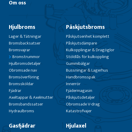
Om oss
Hjulbroms
Påskjutsbroms
Lager & Tätningar
Påskjutsenhet komplett
Bromsbacksatser
Påskjutsdämpare
Bromsvajrar
Kulkopplingar & Dragöglor
Bromstrummor
Stöldlås för kulkoppling
Hjulbromsdetaljer
Gummibälgar
Obromsade nav
Bussningar & Lagerhus
Bromsöverföring
Handbromsspak
Bromssköldar
Innerrör
Fjädrar
Fjädermagasin
Axeltappar & Axelmutter
Påskjutsdetaljer
Bromsbandssatser
Obromsade V-drag
Hydraulbroms
Katastrofvajer
Gasfjädrar
Hjulaxel