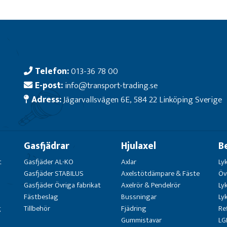
Telefon:
013-36 78 00
E-post:
info@transport-trading.se
Adress:
Jägarvallsvägen 6E, 584 22 Linköping Sverige
Gasfjädrar
Hjulaxel
B
t
Gasfjäder AL-KO
Axlar
Ly
Gasfjäder STABILUS
Axelstötdämpare & Fäste
Öv
Gasfjäder Övriga fabrikat
Axelrör & Pendelrör
Ly
Fästbeslag
Bussningar
Ly
g
Tillbehör
Fjädring
Re
Gummistavar
LG