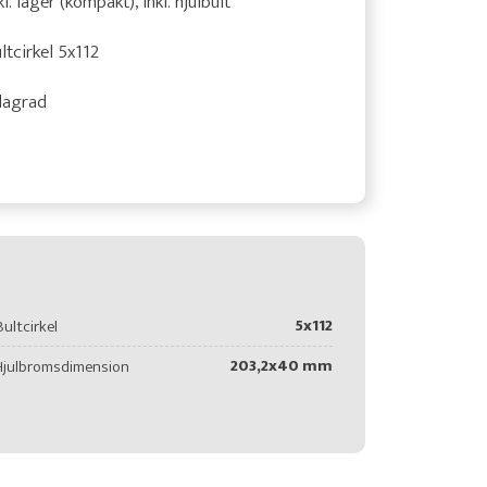
kl. lager (kompakt), inkl. hjulbult
ltcirkel 5x112
lagrad
5x112
Bultcirkel
203,2x40 mm
Hjulbromsdimension