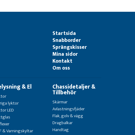
Startsida
Snabborder
Sprängskisser
Mina sidor
Kontakt
Om oss
elysning & El
Chassidetaljer &
Tillbehör
ktor
Skärmar
riga lyktor
Avlastningsfjäder
ktor LED
Flak, golv & vägg
ktglas
Dragbalkar
flexer
Handtag
F & Varningskyltar