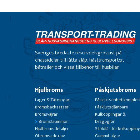
Sveriges bredaste reservdelsgrossist på
chassidelar till lätta släp, hästtransporter,
båtrailer och vissa tillbehör till husbilar.
Hjulbroms
Påskjutsbroms
Lager & Tätningar
Påskjutsenhet komplet
Bromsbacksatser
Påskjutsdämpare
Bromsvajrar
Kulkopplingar &
Bromstrummor
Dragöglor
Hjulbromsdetaljer
Stöldlås för kulkopplin
Obromsade nav
Gummibälgar