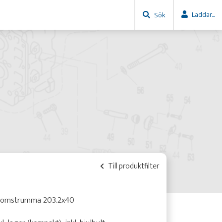
Laddar...
Sök
Till produktfilter
romstrumma 203.2x40