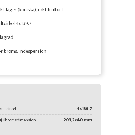
kl. lager (koniska), exkl. hjulbult.
ltcirkel 4x139.7
lagrad
r broms: Indespension
4x139,7
Bultcirkel
203,2x40 mm
Hjulbromsdimension