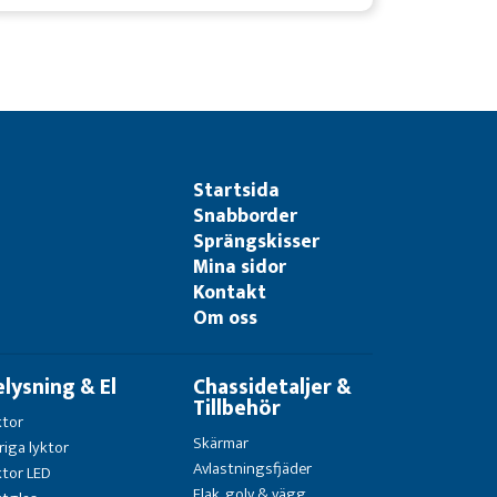
Startsida
Snabborder
Sprängskisser
Mina sidor
Kontakt
Om oss
elysning & El
Chassidetaljer &
Tillbehör
ktor
Skärmar
riga lyktor
Avlastningsfjäder
ktor LED
Flak, golv & vägg