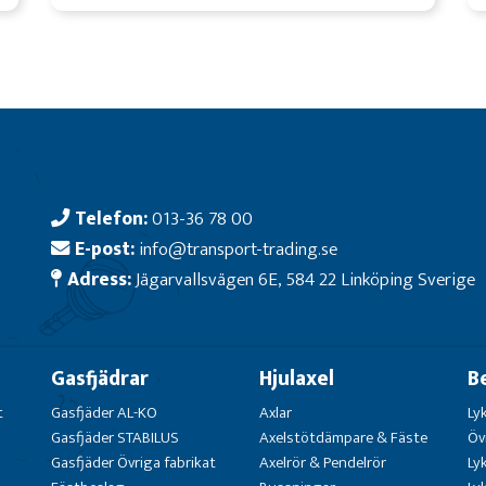
Telefon:
013-36 78 00
E-post:
info@transport-trading.se
Adress:
Jägarvallsvägen 6E, 584 22 Linköping Sverige
Gasfjädrar
Hjulaxel
B
t
Gasfjäder AL-KO
Axlar
Ly
Gasfjäder STABILUS
Axelstötdämpare & Fäste
Öv
Gasfjäder Övriga fabrikat
Axelrör & Pendelrör
Ly