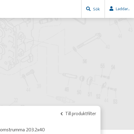
Laddar...
Sök
Till produktfilter
romstrumma 203.2x40