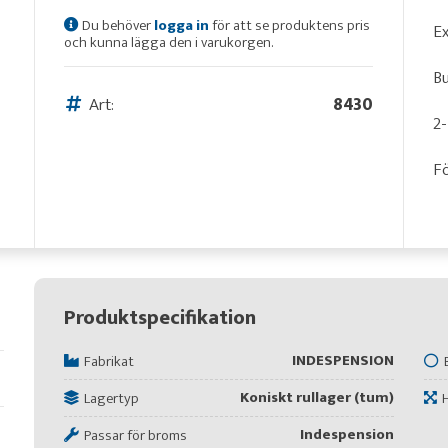
Du behöver
logga in
för att se produktens pris
Ex
och kunna lägga den i varukorgen.
Bu
Art:
8430
2-
Fö
Produktspecifikation
INDESPENSION
Fabrikat
Koniskt rullager (tum)
Lagertyp
Indespension
Passar för broms