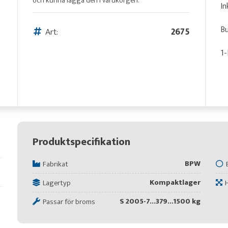
och kunna lägga den i varukorgen.
In
Bu
Art:
2675
1-
Produktspecifikation
BPW
Fabrikat
Kompaktlager
Lagertyp
S 2005-7...379...1500 kg
Passar för broms