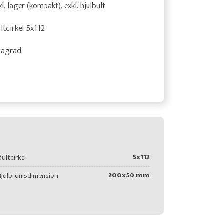
kl. lager (kompakt), exkl. hjulbult
ltcirkel 5x112.
lagrad
5x112
Bultcirkel
200x50 mm
Hjulbromsdimension