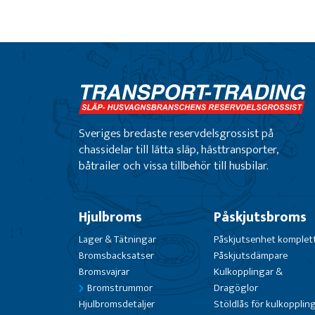
Sveriges bredaste reservdelsgrossist på
chassidelar till lätta släp, hästtransporter,
båtrailer och vissa tillbehör till husbilar.
Hjulbroms
Påskjutsbroms
Lager & Tätningar
Påskjutsenhet komplet
Bromsbacksatser
Påskjutsdämpare
Bromsvajrar
Kulkopplingar &
Bromstrummor
Dragöglor
Hjulbromsdetaljer
Stöldlås för kulkopplin