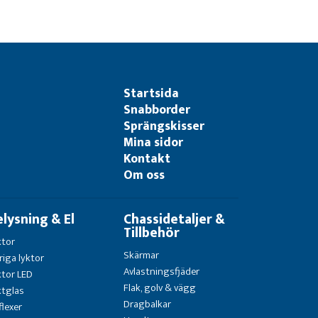
Startsida
Snabborder
Sprängskisser
Mina sidor
Kontakt
Om oss
elysning & El
Chassidetaljer &
Tillbehör
ktor
Skärmar
riga lyktor
Avlastningsfjäder
ktor LED
Flak, golv & vägg
ktglas
Dragbalkar
flexer