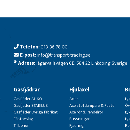
Telefon:
013-36 78 00
E-post:
info@transport-trading.se
Adress:
Jägarvallsvägen 6E, 584 22 Linköping Sverige
Gasfjädrar
Hjulaxel
B
t
Gasfjäder AL-KO
Axlar
Ly
Gasfjäder STABILUS
Axelstötdämpare & Fäste
Öv
Gasfjäder Övriga fabrikat
Axelrör & Pendelrör
Ly
Fästbeslag
Bussningar
Ly
g
Tillbehör
Fjädring
Re