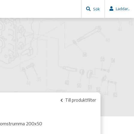
Laddar...
Sök
Till produktfilter
romstrumma 200x50