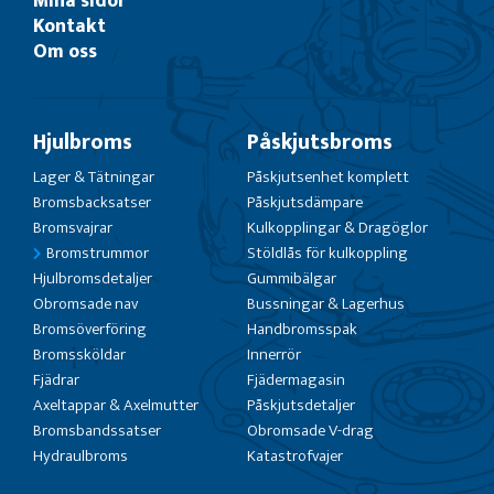
Mina sidor
Kontakt
Om oss
Hjulbroms
Påskjutsbroms
Lager & Tätningar
Påskjutsenhet komplett
Bromsbacksatser
Påskjutsdämpare
Bromsvajrar
Kulkopplingar & Dragöglor
Bromstrummor
Stöldlås för kulkoppling
Hjulbromsdetaljer
Gummibälgar
Obromsade nav
Bussningar & Lagerhus
Bromsöverföring
Handbromsspak
Bromssköldar
Innerrör
Fjädrar
Fjädermagasin
Axeltappar & Axelmutter
Påskjutsdetaljer
Bromsbandssatser
Obromsade V-drag
Hydraulbroms
Katastrofvajer