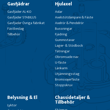
Gasfjädrar
Hjulaxel
Gasfjäder AL-KO
Axlar
Gasfjäder STABILUS
Axelstötdämpare & Fäste
Gasfjäder Övriga fabrikat
Axelrör & Pendelrör
Fästbeslag
Bussningar
Tillbehör
Fjädring
Gummistavar
Lager- & Stödbock
Tätningar
Obromsade nav
U-fäste
Länkarm
Utjämningsstag
Bromsvajerfäste
Stoppskruv
Belysning & El
Chassidetaljer &
Tillbehör
Lyktor
Skärmar