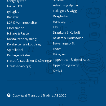
Övriga lyktor
Avlastningsfjäder
Lyktor LED
Flak, golv & vägg
Lyktglas
Dragbalkar
Reflexer
Handtag
LGF & Varningskyltar
Lås
Glödlampor
Dragkula & Kulbult
Hållare & Fästen
Bakläm & Hörnstolpe
Kontakter belysning
Belysningsplåt
Kontakter & Inkoppling
Lister
Spiralkabel
Gångjärn
Kablage & Kabel
Tippskruvar & Tipptillsats
Flatstift, Kabelskor & Säkringar
Uppkörningsramp
Eltest & Verktyg
Övrigt
Copyright Transport Trading AB
2026