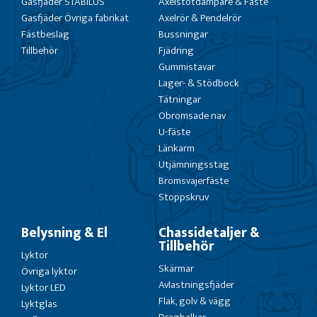
Gasfjäder STABILUS
Axelstötdämpare & Fäste
Gasfjäder Övriga fabrikat
Axelrör & Pendelrör
Fästbeslag
Bussningar
Tillbehör
Fjädring
Gummistavar
Lager- & Stödbock
Tätningar
Obromsade nav
U-fäste
Länkarm
Utjämningsstag
Bromsvajerfäste
Stoppskruv
Belysning & El
Chassidetaljer &
Tillbehör
Lyktor
Skärmar
Övriga lyktor
Avlastningsfjäder
Lyktor LED
Flak, golv & vägg
Lyktglas