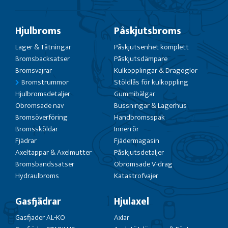
Hjulbroms
Påskjutsbroms
Lager & Tätningar
Påskjutsenhet komplett
Bromsbacksatser
Påskjutsdämpare
Bromsvajrar
Kulkopplingar & Dragöglor
Bromstrummor
Stöldlås för kulkoppling
Hjulbromsdetaljer
Gummibälgar
Obromsade nav
Bussningar & Lagerhus
Bromsöverföring
Handbromsspak
Bromssköldar
Innerrör
Fjädrar
Fjädermagasin
Axeltappar & Axelmutter
Påskjutsdetaljer
Bromsbandssatser
Obromsade V-drag
Hydraulbroms
Katastrofvajer
Gasfjädrar
Hjulaxel
Gasfjäder AL-KO
Axlar