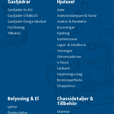
Gasfjädrar
Hjulaxel
Gasfjäder AL-KO
Axlar
Gasfjäder STABILUS
Axelstötdämpare & Fäste
Gasfjäder Övriga fabrikat
Axelrör & Pendelrör
Fästbeslag
Bussningar
Tillbehör
Fjädring
Gummistavar
Lager- & Stödbock
Tätningar
Obromsade nav
U-fäste
Länkarm
Utjämningsstag
Bromsvajerfäste
Stoppskruv
Belysning & El
Chassidetaljer &
Tillbehör
Lyktor
Skärmar
Övriga lyktor