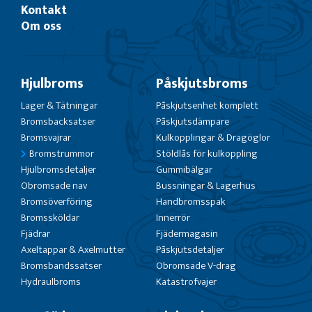
Kontakt
Om oss
Hjulbroms
Påskjutsbroms
Lager & Tätningar
Påskjutsenhet komplett
Bromsbacksatser
Påskjutsdämpare
Bromsvajrar
Kulkopplingar & Dragöglor
Bromstrummor
Stöldlås för kulkoppling
Hjulbromsdetaljer
Gummibälgar
Obromsade nav
Bussningar & Lagerhus
Bromsöverföring
Handbromsspak
Bromssköldar
Innerrör
Fjädrar
Fjädermagasin
Axeltappar & Axelmutter
Påskjutsdetaljer
Bromsbandssatser
Obromsade V-drag
Hydraulbroms
Katastrofvajer