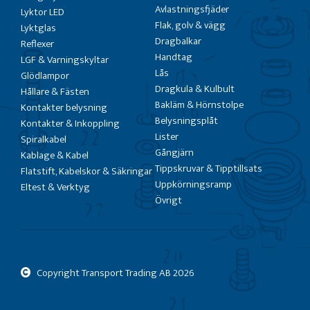
Avlastningsfjäder
Lyktor LED
Flak, golv & vägg
Lyktglas
Dragbalkar
Reflexer
Handtag
LGF & Varningskyltar
Lås
Glödlampor
Dragkula & Kulbult
Hållare & Fästen
Bakläm & Hörnstolpe
Kontakter belysning
Belysningsplåt
Kontakter & Inkoppling
Lister
Spiralkabel
Gångjärn
Kablage & Kabel
Tippskruvar & Tipptillsats
Flatstift, Kabelskor & Säkringar
Uppkörningsramp
Eltest & Verktyg
Övrigt
Copyright Transport Trading AB
2026