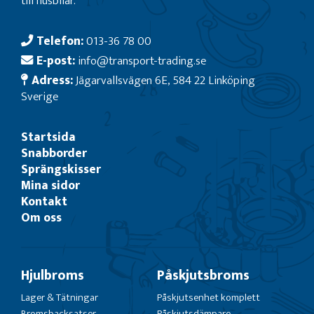
till husbilar.
Telefon:
013-36 78 00
E-post:
info@transport-trading.se
Adress:
Jägarvallsvägen 6E, 584 22 Linköping
Sverige
Startsida
Snabborder
Sprängskisser
Mina sidor
Kontakt
Om oss
Hjulbroms
Påskjutsbroms
Lager & Tätningar
Påskjutsenhet komplett
Bromsbacksatser
Påskjutsdämpare