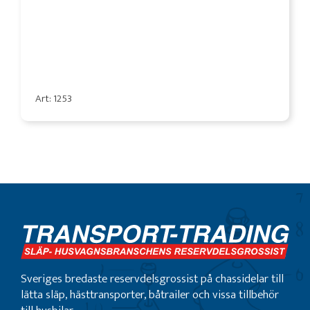
Art: 1253
Sveriges bredaste reservdelsgrossist på chassidelar till
lätta släp, hästtransporter, båtrailer och vissa tillbehör