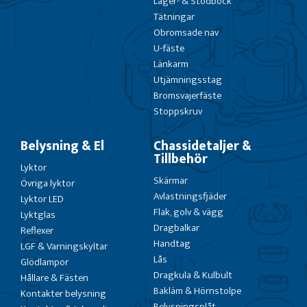
Lager- & Stödbock
Tätningar
Obromsade nav
U-fäste
Länkarm
Utjämningsstag
Bromsvajerfäste
Stoppskruv
Belysning & El
Chassidetaljer &
Tillbehör
Lyktor
Skärmar
Övriga lyktor
Avlastningsfjäder
Lyktor LED
Flak, golv & vägg
Lyktglas
Dragbalkar
Reflexer
Handtag
LGF & Varningskyltar
Lås
Glödlampor
Dragkula & Kulbult
Hållare & Fästen
Bakläm & Hörnstolpe
Kontakter belysning
Belysningsplåt