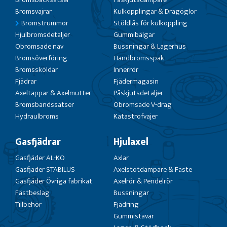
Bromsvajrar
Kulkopplingar & Dragöglor
Bromstrummor
Stöldlås för kulkoppling
Hjulbromsdetaljer
Gummibälgar
Obromsade nav
Bussningar & Lagerhus
Bromsöverföring
Handbromsspak
Bromssköldar
Innerrör
Fjädrar
Fjädermagasin
Axeltappar & Axelmutter
Påskjutsdetaljer
Bromsbandssatser
Obromsade V-drag
Hydraulbroms
Katastrofvajer
Gasfjädrar
Hjulaxel
Gasfjäder AL-KO
Axlar
Gasfjäder STABILUS
Axelstötdämpare & Fäste
Gasfjäder Övriga fabrikat
Axelrör & Pendelrör
Fästbeslag
Bussningar
Tillbehör
Fjädring
Gummistavar