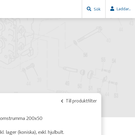
Laddar...
Sök
Till produktfilter
romstrumma 200x50
kl. lager (koniska), exkl. hjulbult.