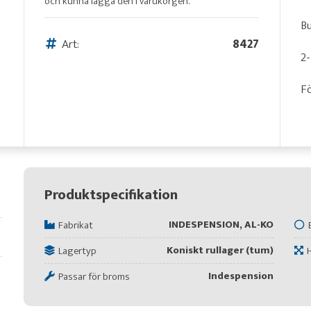
och kunna lägga den i varukorgen.
Bu
Art:
8427
2-
Fö
Produktspecifikation
INDESPENSION, AL-KO
Fabrikat
Koniskt rullager (tum)
Lagertyp
Indespension
Passar för broms