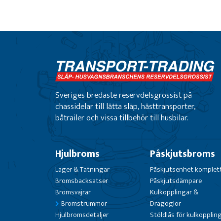
Sveriges bredaste reservdelsgrossist på
chassidelar till lätta släp, hästtransporter,
båtrailer och vissa tillbehör till husbilar.
Hjulbroms
Påskjutsbroms
Lager & Tätningar
Påskjutsenhet komplet
Bromsbacksatser
Påskjutsdämpare
Bromsvajrar
Kulkopplingar &
Bromstrummor
Dragöglor
Hjulbromsdetaljer
Stöldlås för kulkopplin