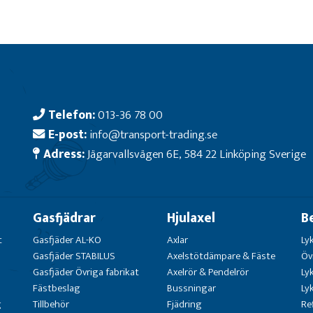
Telefon:
013-36 78 00
E-post:
info@transport-trading.se
Adress:
Jägarvallsvägen 6E, 584 22 Linköping Sverige
Gasfjädrar
Hjulaxel
B
t
Gasfjäder AL-KO
Axlar
Ly
Gasfjäder STABILUS
Axelstötdämpare & Fäste
Öv
Gasfjäder Övriga fabrikat
Axelrör & Pendelrör
Ly
Fästbeslag
Bussningar
Ly
g
Tillbehör
Fjädring
Re