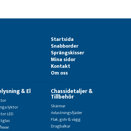
Startsida
Snabborder
Sprängskisser
Mina sidor
Kontakt
Om oss
elysning & El
Chassidetaljer &
Tillbehör
ktor
Skärmar
riga lyktor
Avlastningsfjäder
ktor LED
Flak, golv & vägg
ktglas
Dragbalkar
flexer