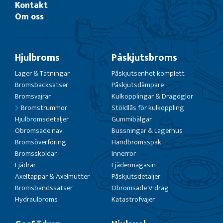
Kontakt
Om oss
Hjulbroms
Påskjutsbroms
Lager & Tätningar
Påskjutsenhet komplett
Bromsbacksatser
Påskjutsdämpare
Bromsvajrar
Kulkopplingar & Dragöglor
Bromstrummor
Stöldlås för kulkoppling
Hjulbromsdetaljer
Gummibälgar
Obromsade nav
Bussningar & Lagerhus
Bromsöverföring
Handbromsspak
Bromssköldar
Innerrör
Fjädrar
Fjädermagasin
Axeltappar & Axelmutter
Påskjutsdetaljer
Bromsbandssatser
Obromsade V-drag
Hydraulbroms
Katastrofvajer