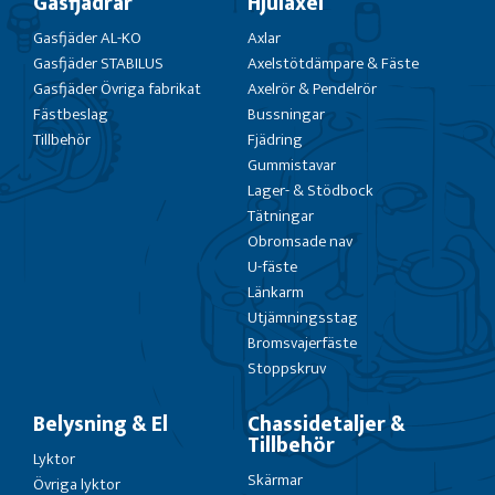
Gasfjädrar
Hjulaxel
Gasfjäder AL-KO
Axlar
Gasfjäder STABILUS
Axelstötdämpare & Fäste
Gasfjäder Övriga fabrikat
Axelrör & Pendelrör
Fästbeslag
Bussningar
Tillbehör
Fjädring
Gummistavar
Lager- & Stödbock
Tätningar
Obromsade nav
U-fäste
Länkarm
Utjämningsstag
Bromsvajerfäste
Stoppskruv
Belysning & El
Chassidetaljer &
Tillbehör
Lyktor
Skärmar
Övriga lyktor