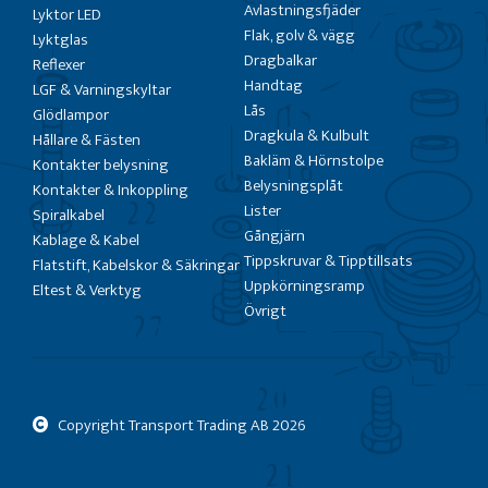
Avlastningsfjäder
Lyktor LED
Flak, golv & vägg
Lyktglas
Dragbalkar
Reflexer
Handtag
LGF & Varningskyltar
Lås
Glödlampor
Dragkula & Kulbult
Hållare & Fästen
Bakläm & Hörnstolpe
Kontakter belysning
Belysningsplåt
Kontakter & Inkoppling
Lister
Spiralkabel
Gångjärn
Kablage & Kabel
Tippskruvar & Tipptillsats
Flatstift, Kabelskor & Säkringar
Uppkörningsramp
Eltest & Verktyg
Övrigt
Copyright Transport Trading AB
2026