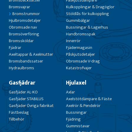
Bromsbacksatser
Påskjutsdämpare
Bromsvajrar
Kulkopplingar & Dragöglor
Bromstrummor
Stöldlås för kulkoppling
Hjulbromsdetaljer
Gummibälgar
Obromsade nav
Bussningar & Lagerhus
Bromsöverföring
Handbromsspak
Bromssköldar
Innerrör
Fjädrar
Fjädermagasin
Axeltappar & Axelmutter
Påskjutsdetaljer
Bromsbandssatser
Obromsade V-drag
Hydraulbroms
Katastrofvajer
Gasfjädrar
Hjulaxel
Gasfjäder AL-KO
Axlar
Gasfjäder STABILUS
Axelstötdämpare & Fäste
Gasfjäder Övriga fabrikat
Axelrör & Pendelrör
Fästbeslag
Bussningar
Tillbehör
Fjädring
Gummistavar