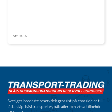
Art: 5002
Sveriges bredaste reservdelsgrossist på chassidelar till
lätta släp, hästtransporter, båtrailer och vissa tillbehör