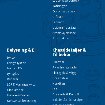
Lager- & Stödbock
Tätningar
Obromsade nav
U-fäste
Länkarm
Utjämningsstag
Bromsvajerfäste
Stoppskruv
Belysning & El
Chassidetaljer &
Tillbehör
Lyktor
Skärmar
Övriga lyktor
Avlastningsfjäder
Lyktor LED
Flak, golv & vägg
Lyktglas
Dragbalkar
Reflexer
Handtag
LGF & Varningskyltar
Lås
Glödlampor
Dragkula & Kulbult
Hållare & Fästen
Bakläm & Hörnstolpe
Kontakter belysning