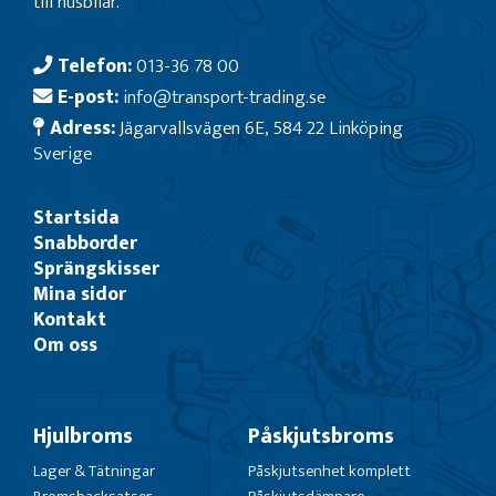
till husbilar.
Telefon:
013-36 78 00
E-post:
info@transport-trading.se
Adress:
Jägarvallsvägen 6E, 584 22 Linköping
Sverige
Startsida
Snabborder
Sprängskisser
Mina sidor
Kontakt
Om oss
Hjulbroms
Påskjutsbroms
Lager & Tätningar
Påskjutsenhet komplett