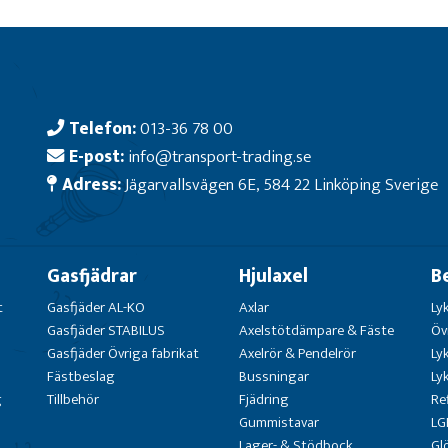
Telefon:
013-36 78 00
E-post:
info@transport-trading.se
Adress:
Jägarvallsvägen 6E, 584 22 Linköping Sverige
Gasfjädrar
Hjulaxel
B
t
Gasfjäder AL-KO
Axlar
Ly
Gasfjäder STABILUS
Axelstötdämpare & Fäste
Öv
Gasfjäder Övriga fabrikat
Axelrör & Pendelrör
Ly
Fästbeslag
Bussningar
Ly
g
Tillbehör
Fjädring
Re
Gummistavar
LG
Lager- & Stödbock
Gl