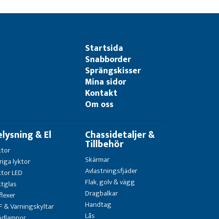
Startsida
Snabborder
Sprängskisser
Mina sidor
Kontakt
Om oss
elysning & El
Chassidetaljer &
Tillbehör
ktor
Skärmar
riga lyktor
Avlastningsfjäder
ktor LED
Flak, golv & vägg
ktglas
Dragbalkar
flexer
Handtag
F & Varningskyltar
Lås
ödlampor