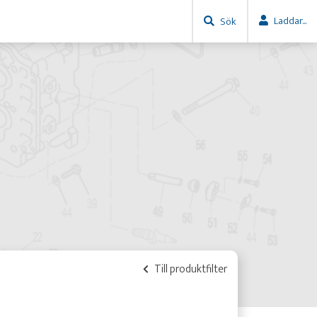
Laddar...
Sök
Till produktfilter