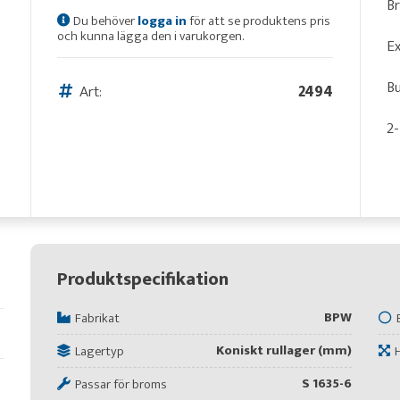
B
Du behöver
logga in
för att se produktens pris
och kunna lägga den i varukorgen.
Ex
Bu
Art:
2494
2-
Produktspecifikation
BPW
Fabrikat
Koniskt rullager (mm)
Lagertyp
S 1635-6
Passar för broms