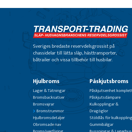
Sveriges bredaste reservdelsgrossist på
chassidelar till lätta släp, hästtransporter,
båtrailer och vissa tillbehör till husbilar.
Hjulbroms
Påskjutsbroms
Lager & Tätningar
Påskjutsenhet komplet
Bromsbacksatser
Påskjutsdämpare
Bromsvajrar
Kulkopplingar &
Bromstrummor
Dragöglor
Hjulbromsdetaljer
Stöldlås för kulkopplin
Obromsade nav
Gummibälgar
Bromsöverföring
Bussningar & Lagerhus