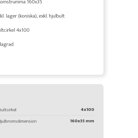
romstrumma 160x35
kl. lager (koniska), exkl. hjulbult
ltcirkel 4x100
lagrad
4x100
Bultcirkel
160x35 mm
Hjulbromsdimension