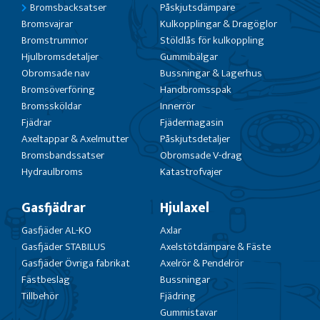
Bromsbacksatser
Påskjutsdämpare
Bromsvajrar
Kulkopplingar & Dragöglor
Bromstrummor
Stöldlås för kulkoppling
Hjulbromsdetaljer
Gummibälgar
Obromsade nav
Bussningar & Lagerhus
Bromsöverföring
Handbromsspak
Bromssköldar
Innerrör
Fjädrar
Fjädermagasin
Axeltappar & Axelmutter
Påskjutsdetaljer
Bromsbandssatser
Obromsade V-drag
Hydraulbroms
Katastrofvajer
Gasfjädrar
Hjulaxel
Gasfjäder AL-KO
Axlar
Gasfjäder STABILUS
Axelstötdämpare & Fäste
Gasfjäder Övriga fabrikat
Axelrör & Pendelrör
Fästbeslag
Bussningar
Tillbehör
Fjädring
Gummistavar