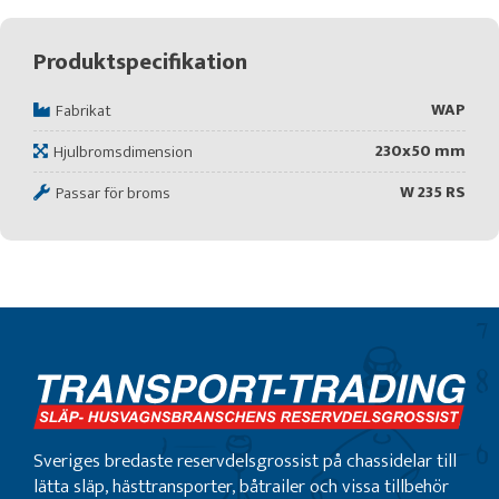
Produktspecifikation
WAP
Fabrikat
230x50 mm
Hjulbromsdimension
W 235 RS
Passar för broms
Sveriges bredaste reservdelsgrossist på chassidelar till
lätta släp, hästtransporter, båtrailer och vissa tillbehör