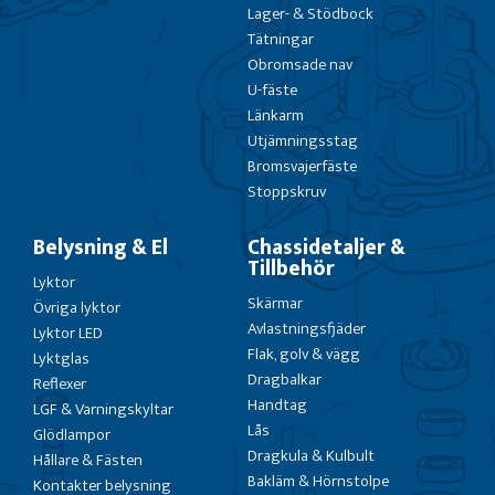
Lager- & Stödbock
Tätningar
Obromsade nav
U-fäste
Länkarm
Utjämningsstag
Bromsvajerfäste
Stoppskruv
Belysning & El
Chassidetaljer &
Tillbehör
Lyktor
Skärmar
Övriga lyktor
Avlastningsfjäder
Lyktor LED
Flak, golv & vägg
Lyktglas
Dragbalkar
Reflexer
Handtag
LGF & Varningskyltar
Lås
Glödlampor
Dragkula & Kulbult
Hållare & Fästen
Bakläm & Hörnstolpe
Kontakter belysning